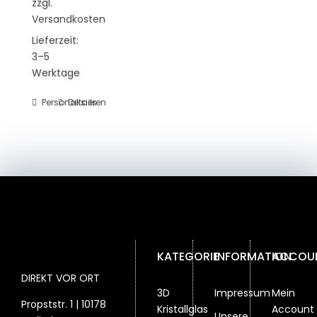
zzgl.
Versandkosten
Lieferzeit:
3–5
Werktage
Personalisieren
Details
KATEGORIE
INFORMATION
ACCOU
DIREKT VOR ORT
3D
Impressum
Mein
Propststr. 1 | 10178
Kristallglas
Account
Unsere