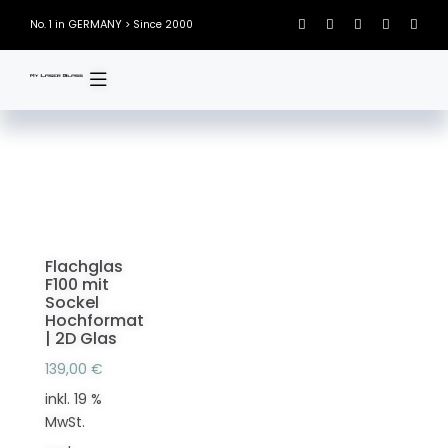
Skip
GERMANY
No. 1 in
> Since 2000
to
content
Flachglas
F100 mit
Sockel
Hochformat
| 2D Glas
139,00
€
inkl. 19 %
MwSt.