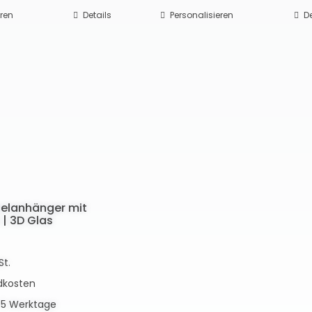
eren
Details
Personalisieren
De
selanhänger mit
 | 3D Glas
St.
dkosten
5 Werktage