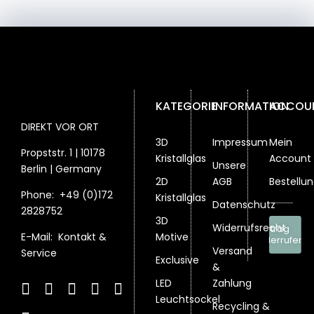
KATEGORIE
INFORMATION
ACCOU
DIREKT VOR ORT
3D
Impressum
Mein
Propststr. 1 | 10178
Kristallglas
Account
Unsere
Berlin | Germany
2D
AGB
Bestellu
Phone:
+49 (0)172
Kristallglas
Datenschutz
2828752
3D
Widerrufsrecht
Vertrag
Motive
E-Mail:
Kontakt &
widerrufen
Versand
Service
Exclusive
&
LED
Zahlung
Leuchtsockel
Recycling &