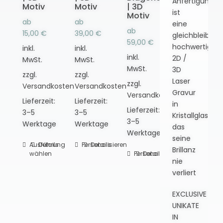
Anfertigung
Motiv
Motiv
| 3D
ist
Motiv
ab
ab
eine
ab
15,00
€
39,00
€
gleichbleibend
59,00
€
hochwertige
inkl.
inkl.
inkl.
2D /
MwSt.
MwSt.
MwSt.
3D
zzgl.
zzgl.
Laser
zzgl.
Versandkosten
Versandkosten
Gravur
Versandkosten
Lieferzeit:
Lieferzeit:
in
Lieferzeit:
3–5
3–5
Kristallglas,
3–5
Werktage
Werktage
das
Werktage
seine
Ausführung
Dieses
Details
Personalisieren
Dieses
Details
Brillanz
wählen
Personalisieren
Dieses
Details
Produkt
Produkt
nie
Produkt
weist
weist
verliert
weist
mehrere
mehrere
mehrere
Varianten
Varianten
EXCLUSIVE
Varianten
auf.
auf.
UNIKATE
auf.
Die
Die
IN