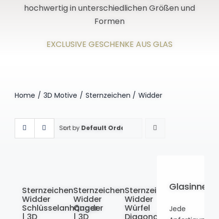
hochwertig in unterschiedlichen Größen und
Formen
EXCLUSIVE GESCHENKE AUS GLAS
Home
3D Motive
Sternzeichen
Widder
Sort by
Default Order
Glasinneng
Sternzeichen
Sternzeichen
Sternzeichen
Widder
Widder
Widder
Schlüsselanhänger
Quader
Würfel
Jede
| 3D
| 3D
Diagonal