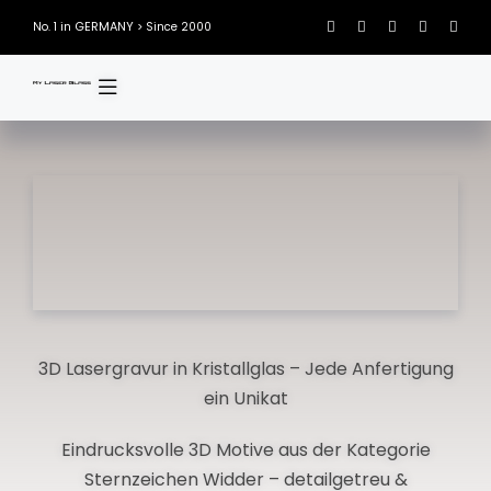
Skip
GERMANY
No. 1 in
> Since 2000
to
content
3D Lasergravur in Kristallglas – Jede Anfertigung
ein Unikat
Eindrucksvolle 3D Motive aus der Kategorie
Sternzeichen Widder – detailgetreu &