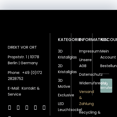
KATEGORIE
INFORMATION
ACCOU
DIREKT VOR ORT
3D
Impressum
Mein
Propststr. 1 | 10178
Kristallglas
Account
Unsere
Berlin | Germany
2D
AGB
Bestellu
Kristallglas
Phone:
+49 (0)172
Datenschutz
2828752
3D
Widerrufsrecht
Vertrag
Motive
widerrufen
E-Mail:
Kontakt &
Versand
Service
Exclusive
&
LED
Zahlung
Leuchtsockel
Recycling &