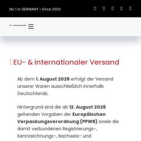
Skip
GERMANY
No. 1 in
> Since 2000
to
content
|
EU- & internationaler Versand
Ab dem
1. August 2026
erfolgt der Versand
unserer Waren ausschließlich innerhalb
Deutschlands.
Hintergrund sind die ab
12. August 2026
geltenden Vorgaben der
Europäischen
Verpackungsverordnung (PPWR)
sowie die
damit verbundenen Registrierungs-,
Kennzeichnungs-, Nachweis- und