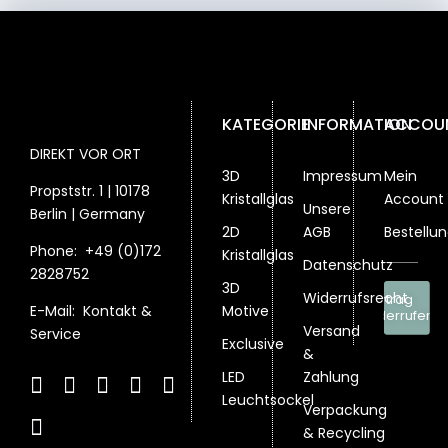
KATEGORIE
INFORMATION
ACCOU
DIREKT VOR ORT
3D
Impressum
Mein
Propststr. 1 | 10178
Kristallglas
Account
Unsere
Berlin | Germany
2D
AGB
Bestellu
Phone:
+49 (0)172
Kristallglas
Datenschutz
2828752
3D
Widerrufsrecht
Vertrag
Motive
E-Mail:
Kontakt &
widerrufen
Versand
Service
Exclusive
&
LED
Zahlung
Leuchtsockel
Verpackung
& Recycling