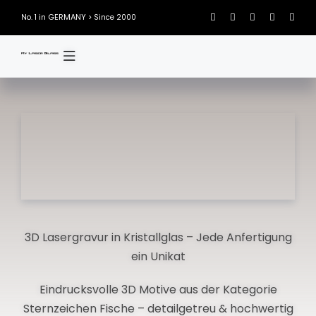
Skip
GERMANY
No. 1 in
> Since 2000
to
content
3D Lasergravur in Kristallglas – Jede Anfertigung
ein Unikat
Eindrucksvolle 3D Motive aus der Kategorie
Sternzeichen Fische – detailgetreu & hochwertig