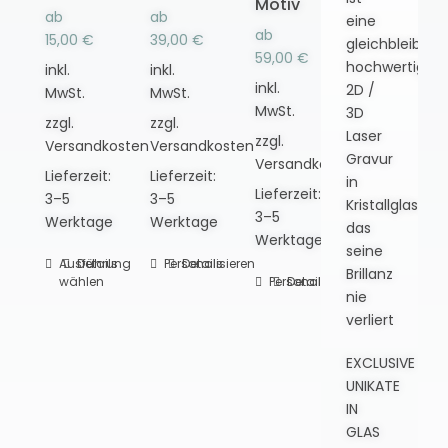
Motiv
ab
ab
eine
ab
15,00
€
39,00
€
gleichbleibend
59,00
€
hochwertige
inkl.
inkl.
inkl.
2D /
MwSt.
MwSt.
MwSt.
3D
zzgl.
zzgl.
Laser
zzgl.
Versandkosten
Versandkosten
Gravur
Versandkosten
Lieferzeit:
Lieferzeit:
in
Lieferzeit:
3–5
3–5
Kristallglas,
3–5
Werktage
Werktage
das
Werktage
seine
Ausführung
Dieses
Details
Personalisieren
Dieses
Details
Brillanz
wählen
Personalisieren
Dieses
Details
Produkt
Produkt
nie
Produkt
weist
weist
verliert
weist
mehrere
mehrere
mehrere
Varianten
Varianten
EXCLUSIVE
Varianten
auf.
auf.
UNIKATE
auf.
Die
Die
IN
Die
Optionen
Optionen
GLAS
Optionen