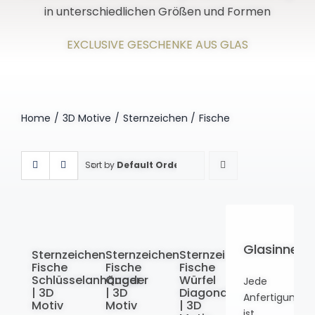
in unterschiedlichen Größen und Formen
EXCLUSIVE GESCHENKE AUS GLAS
Home
3D Motive
Sternzeichen
Fische
Sort by
Default Order
Glasinneng
Sternzeichen
Sternzeichen
Sternzeichen
Fische
Fische
Fische
Schlüsselanhänger
Quader
Würfel
Jede
| 3D
| 3D
Diagonal
Anfertigung
Motiv
Motiv
| 3D
ist