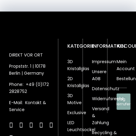
KATEGORIE
INFORMATION
ACCOU
DIREKT VOR ORT
3D
Impressum
Mein
Propststr. 1 | 10178
Kristallglas
Account
Unsere
Berlin | Germany
2D
AGB
Bestellu
Phone:
+49 (0)172
Kristallglas
Datenschutz
2828752
3D
Widerrufsrecht
Vertrag
Motive
E-Mail:
Kontakt &
widerrufen
Versand
Service
Exclusive
&
LED
Zahlung
Leuchtsockel
Recycling &