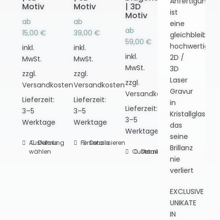
Anfertigung
Motiv
Motiv
| 3D
ist
Motiv
ab
ab
eine
ab
15,00
€
39,00
€
gleichbleibend
59,00
€
hochwertige
inkl.
inkl.
inkl.
2D /
MwSt.
MwSt.
MwSt.
3D
zzgl.
zzgl.
Laser
zzgl.
Versandkosten
Versandkosten
Gravur
Versandkosten
Lieferzeit:
Lieferzeit:
in
Lieferzeit:
3–5
3–5
Kristallglas,
3–5
Werktage
Werktage
das
Werktage
seine
Ausführung
Dieses
Details
Personalisieren
Dieses
Details
Brillanz
wählen
Customize
Dieses
Details
Produkt
Produkt
nie
Produkt
weist
weist
verliert
weist
mehrere
mehrere
mehrere
Varianten
Varianten
EXCLUSIVE
Varianten
auf.
auf.
UNIKATE
auf.
Die
Die
IN