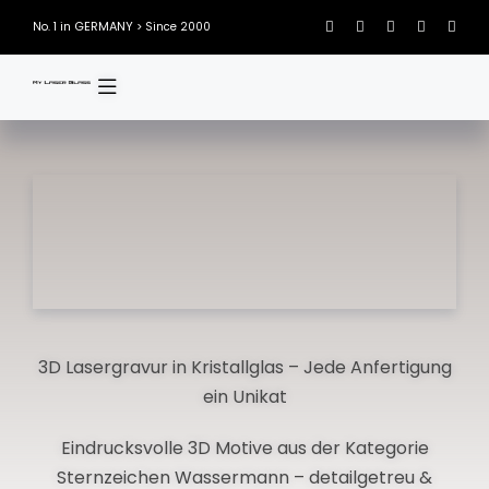
Skip
GERMANY
No. 1 in
> Since 2000
to
content
3D Lasergravur in Kristallglas – Jede Anfertigung
ein Unikat
Eindrucksvolle 3D Motive aus der Kategorie
Sternzeichen Wassermann – detailgetreu &