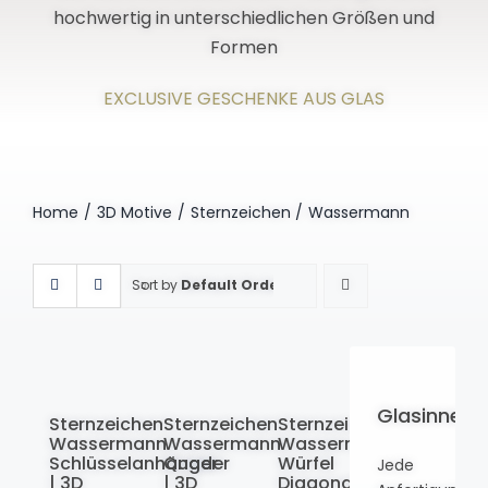
hochwertig in unterschiedlichen Größen und
Formen
EXCLUSIVE GESCHENKE AUS GLAS
Home
3D Motive
Sternzeichen
Wassermann
Sort by
Default Order
Glasinneng
Sternzeichen
Sternzeichen
Sternzeichen
Wassermann
Wassermann
Wassermann
Schlüsselanhänger
Quader
Würfel
Jede
| 3D
| 3D
Diagonal