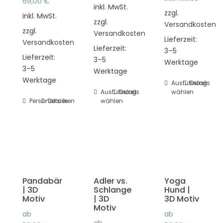
69,00
€
inkl. MwSt.
zzgl.
inkl. MwSt.
zzgl.
Versandkosten
zzgl.
Versandkosten
Lieferzeit:
Versandkosten
Lieferzeit:
3–5
Lieferzeit:
3–5
Werktage
3–5
Werktage
Werktage
Ausführung
Dieses
Details
Ausführung
Dieses
Details
wählen
Produkt
Personalisieren
Dieses
Details
wählen
Produkt
weist
Produkt
weist
mehrere
weist
mehrere
Varianten
mehrere
Varianten
auf.
Varianten
auf.
Die
auf.
Die
Optionen
Die
Optionen
können
Pandabär
Adler vs.
Yoga
Optionen
können
auf
| 3D
Schlange
Hund |
können
auf
der
Motiv
| 3D
3D Motiv
auf
der
Motiv
Produktseit
ab
ab
der
Produktseite
gewählt