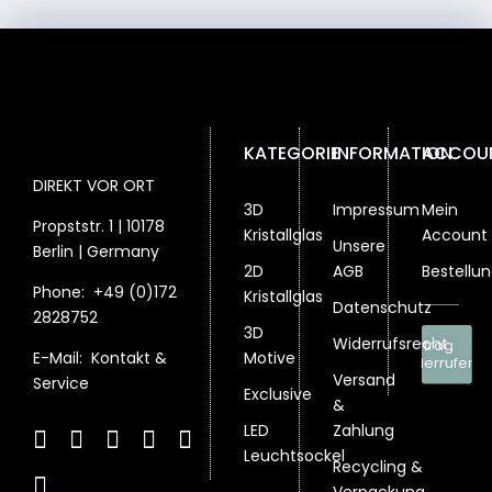
der
Optionen
Optionen
Produktseite
können
können
gewählt
auf
auf
werden
der
der
Produktseite
Produktseit
gewählt
gewählt
KATEGORIE
INFORMATION
ACCOU
werden
werden
DIREKT VOR ORT
3D
Impressum
Mein
Propststr. 1 | 10178
Kristallglas
Account
Unsere
Berlin | Germany
2D
AGB
Bestellu
Phone:
+49 (0)172
Kristallglas
Datenschutz
2828752
3D
Widerrufsrecht
Vertrag
Motive
E-Mail:
Kontakt &
widerrufen
Versand
Service
Exclusive
&
LED
Zahlung
Leuchtsockel
Recycling &
Verpackung