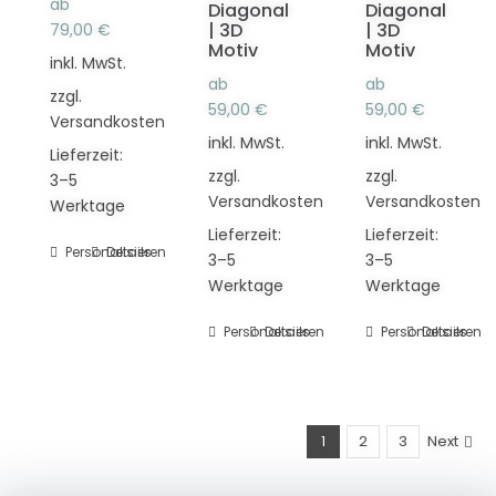
ab
der
Diagonal
Diagonal
Produktseite
Produktseit
| 3D
| 3D
79,00
€
Produktseite
gewählt
gewählt
Motiv
Motiv
gewählt
inkl. MwSt.
werden
werden
ab
ab
werden
zzgl.
59,00
€
59,00
€
Versandkosten
inkl. MwSt.
inkl. MwSt.
Lieferzeit:
zzgl.
zzgl.
3–5
Versandkosten
Versandkosten
Werktage
Lieferzeit:
Lieferzeit:
Personalisieren
Dieses
Details
3–5
3–5
Produkt
Werktage
Werktage
weist
mehrere
Personalisieren
Dieses
Details
Personalisieren
Dieses
Details
Varianten
Produkt
Produkt
auf.
weist
weist
Die
mehrere
mehrere
Optionen
Varianten
Varianten
1
2
3
Next
können
auf.
auf.
auf
Die
Die