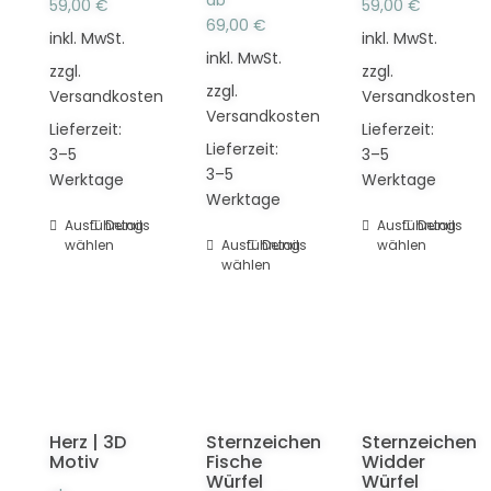
ab
59,00
€
59,00
€
Produktseite
gewählt
werden
69,00
€
gewählt
inkl. MwSt.
inkl. MwSt.
werden
inkl. MwSt.
werden
zzgl.
zzgl.
zzgl.
Versandkosten
Versandkosten
Versandkosten
Lieferzeit:
Lieferzeit:
Lieferzeit:
3–5
3–5
3–5
Werktage
Werktage
Werktage
Ausführung
Dieses
Details
Ausführung
Dieses
Details
wählen
Ausführung
Dieses
Details
wählen
Produkt
Produkt
wählen
Produkt
weist
weist
weist
mehrere
mehrere
mehrere
Varianten
Varianten
Varianten
auf.
auf.
auf.
Die
Die
Die
Optionen
Optionen
Optionen
können
können
Herz | 3D
Sternzeichen
Sternzeichen
können
auf
auf
Motiv
Fische
Widder
auf
der
der
Würfel
Würfel