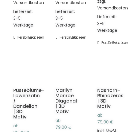
zzgl.
Versandkosten
Versandkosten
Versandkosten
Lieferzeit:
Lieferzeit:
Lieferzeit:
3–5
3–5
3–5
Werktage
Werktage
Werktage
Personalisieren
Dieses
Details
Personalisieren
Dieses
Details
Personalisieren
Dieses
Details
Produkt
Produkt
Produkt
weist
weist
weist
mehrere
mehrere
mehrere
Varianten
Varianten
Varianten
auf.
auf.
auf.
Die
Die
Die
Optionen
Optionen
Pusteblume-
Marilyn
Nashorn-
Optionen
können
können
Löwenzahn
Monroe
Rhinozeros
können
auf
auf
/
Diagonal
| 3D
auf
der
der
Dandelion
| 3D
Motiv
der
| 3D
Motiv
Produktseite
Produktseite
ab
Motiv
Produktseit
gewählt
gewählt
ab
79,00
€
gewählt
ab
werden
werden
79,00
€
inkl. MwSt.
werden