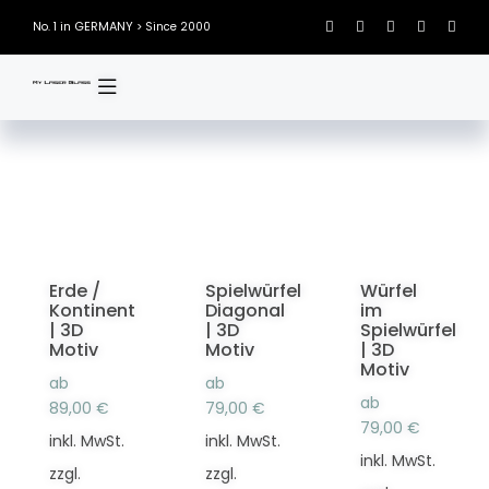
Skip
GERMANY
No. 1 in
> Since 2000
to
content
Erde /
Spielwürfel
Würfel
Kontinent
Diagonal
im
| 3D
| 3D
Spielwürfel
Motiv
Motiv
| 3D
Motiv
ab
ab
ab
89,00
€
79,00
€
79,00
€
inkl. MwSt.
inkl. MwSt.
inkl. MwSt.
zzgl.
zzgl.