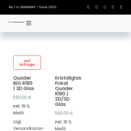
Skip
GERMANY
No. 1 in
> Since 2000
to
content
auf
Anfrage
Quader
Kristallglas
BIG R180
Pokal
| 3D Glas
Quader
R180 |
590,00
€
2D/3D
Glas
inkl. 19 %
MwSt.
590,00
€
zzgl.
inkl. 19 %
Versandkosten
MwSt.