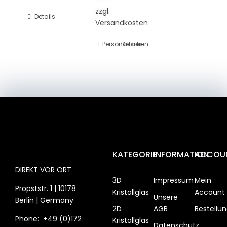
zzgl.
Details
Versandkosten
Personalisieren
Details
KATEGORIE
INFORMATION
ACCOU
DIREKT VOR ORT
3D
Impressum
Mein
Propststr. 1 | 10178
Kristallglas
Account
Unsere
Berlin | Germany
2D
AGB
Bestellu
Phone:
+49 (0)172
Kristallglas
Datenschutz