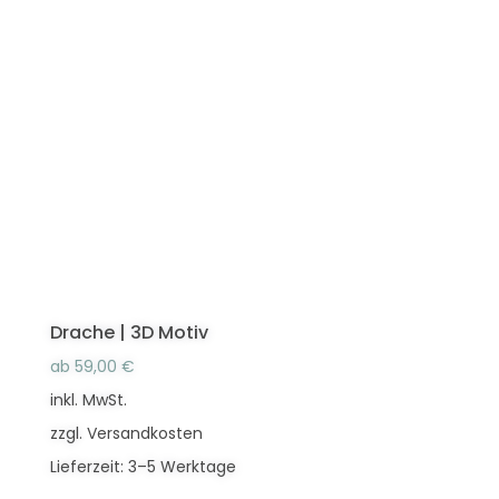
mehrere
Varianten
auf.
Die
Optionen
können
auf
der
Produktseite
gewählt
werden
Drache | 3D Motiv
ab
59,00
€
inkl. MwSt.
zzgl.
Versandkosten
Lieferzeit:
3–5 Werktage