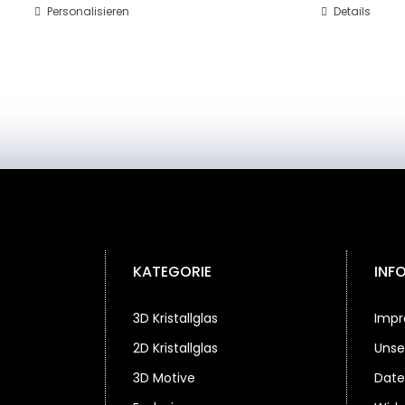
Personalisieren
Dieses
Details
Produkt
weist
mehrere
Varianten
auf.
Die
Optionen
können
auf
der
Produktseite
gewählt
KATEGORIE
INF
werden
3D Kristallglas
Imp
2D Kristallglas
Unse
3D Motive
Date