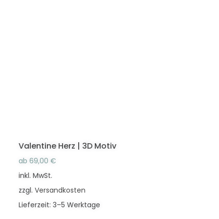
mehrere
Varianten
auf.
Die
Optionen
können
auf
der
Produktseite
gewählt
werden
Valentine Herz | 3D Motiv
ab
69,00
€
inkl. MwSt.
zzgl.
Versandkosten
Lieferzeit:
3–5 Werktage