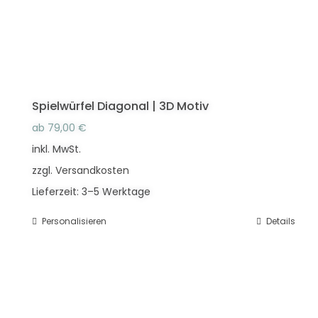
der
Produktseite
gewählt
werden
Spielwürfel Diagonal | 3D Motiv
ab
79,00
€
inkl. MwSt.
zzgl.
Versandkosten
Lieferzeit:
3–5 Werktage
Personalisieren
Dieses
Details
Produkt
weist
mehrere
Varianten
auf.