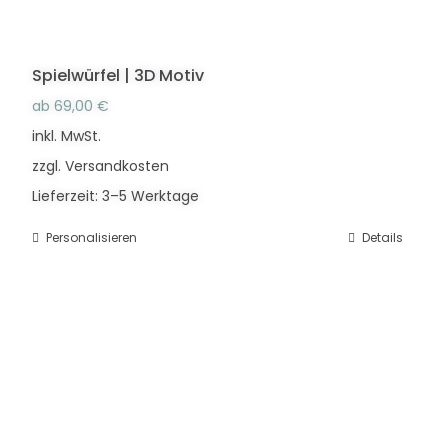
Spielwürfel | 3D Motiv
ab
69,00
€
inkl. MwSt.
zzgl.
Versandkosten
Lieferzeit:
3–5 Werktage
Personalisieren
Dieses
Details
Produkt
weist
mehrere
Varianten
auf.
Die
Optionen
können
auf