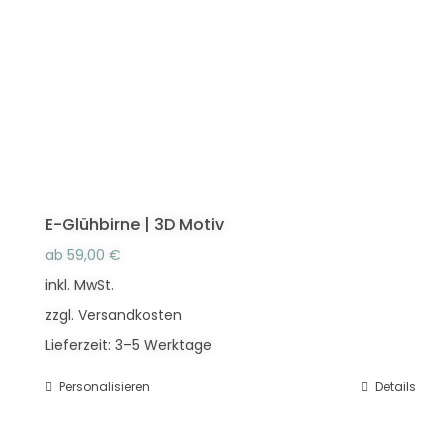
Die
Optionen
können
auf
der
Produktseite
gewählt
werden
E-Glühbirne | 3D Motiv
ab
59,00
€
inkl. MwSt.
zzgl.
Versandkosten
Lieferzeit:
3–5 Werktage
Personalisieren
Dieses
Details
Produkt
weist