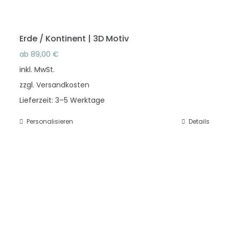
Erde / Kontinent | 3D Motiv
ab
89,00
€
inkl. MwSt.
zzgl.
Versandkosten
Lieferzeit:
3–5 Werktage
Personalisieren
Dieses
Details
Produkt
weist
mehrere
Varianten
auf.
Die
Optionen
können
auf