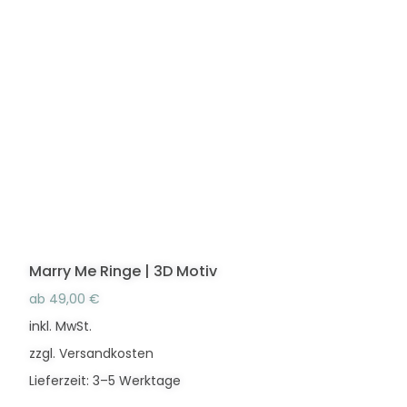
mehrere
Varianten
auf.
Die
Optionen
können
auf
der
Produktseite
gewählt
werden
Marry Me Ringe | 3D Motiv
ab
49,00
€
inkl. MwSt.
zzgl.
Versandkosten
Lieferzeit:
3–5 Werktage