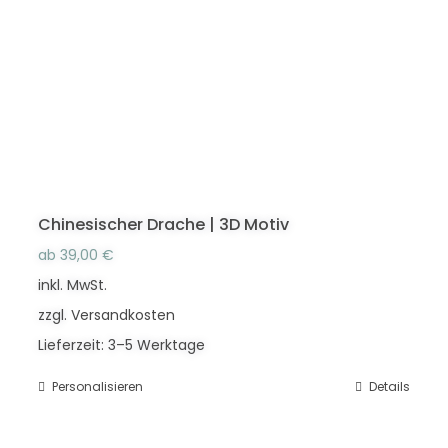
Die
Optionen
können
auf
der
Produktseite
gewählt
werden
Chinesischer Drache | 3D Motiv
ab
39,00
€
inkl. MwSt.
zzgl.
Versandkosten
Lieferzeit:
3–5 Werktage
Personalisieren
Dieses
Details
Produkt
weist