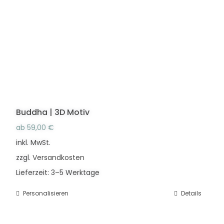
Die
Optionen
können
auf
der
Produktseite
gewählt
werden
Buddha | 3D Motiv
ab
59,00
€
inkl. MwSt.
zzgl.
Versandkosten
Lieferzeit:
3–5 Werktage
Personalisieren
Dieses
Details
Produkt
weist