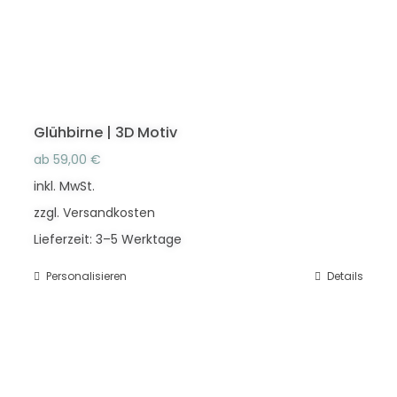
der
Produktseite
gewählt
werden
Glühbirne | 3D Motiv
ab
59,00
€
inkl. MwSt.
zzgl.
Versandkosten
Lieferzeit:
3–5 Werktage
Personalisieren
Dieses
Details
Produkt
weist
mehrere
Varianten
auf.