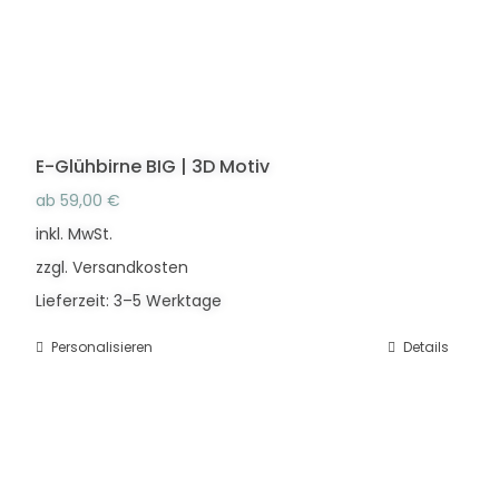
der
Produktseite
gewählt
werden
E-Glühbirne BIG | 3D Motiv
ab
59,00
€
inkl. MwSt.
zzgl.
Versandkosten
Lieferzeit:
3–5 Werktage
Personalisieren
Dieses
Details
Produkt
weist
mehrere
Varianten
auf.