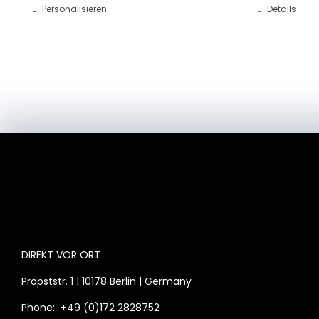
Personalisieren
Dieses
Details
Produkt
weist
mehrere
Varianten
auf.
Die
Optionen
können
auf
der
Produktseite
gewählt
werden
DIREKT VOR ORT
Propststr. 1 | 10178 Berlin | Germany
Phone:
+49 (0)172 2828752