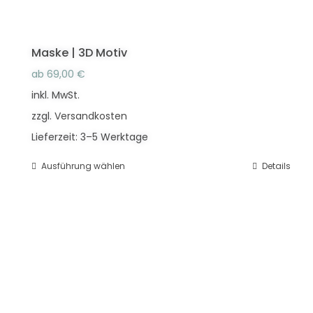
Maske | 3D Motiv
ab
69,00
€
inkl. MwSt.
zzgl.
Versandkosten
Lieferzeit:
3–5 Werktage
Ausführung wählen
Dieses
Details
Produkt
weist
mehrere
Varianten
auf.
Die
Optionen
können
auf