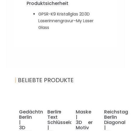
Produktsicherheit
GPSR-K9 Kristallglas 2D3D
Laserinnengravur–My Laser
Glass
|
BELIEBTE PRODUKTE
Gedächtniskirche
Berlin
Maske
Reichstag
Berlin
Text
|
Berlin
|
Schlüsselanhänger
3D
Diagonal
3D
|
Motiv
|