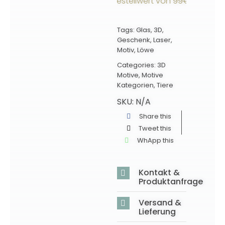
rsandkostenfrei ab einem Bestellwert von 99€ innerhalb D
Tags:
Glas
,
3D
,
Geschenk
,
Laser
,
Motiv
,
Löwe
Categories:
3D
Motive
,
Motive
Kategorien
,
Tiere
SKU:
N/A
Share this
Tweet this
WhApp this
Kontakt &
Produktanfrage
Versand &
Lieferung