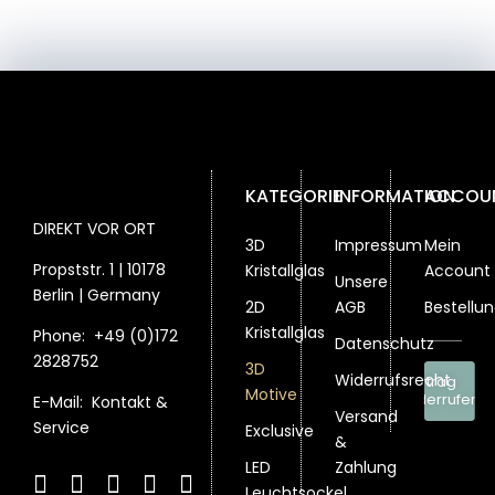
können
Optionen
Optionen
können
auf
können
können
auf
der
auf
auf
der
Produktseite
der
der
Produktseite
gewählt
Produktseite
Produktsei
gewählt
werden
gewählt
gewählt
werden
werden
werden
KATEGORIE
INFORMATION
ACCOU
DIREKT VOR ORT
3D
Impressum
Mein
Propststr. 1 | 10178
Kristallglas
Account
Unsere
Berlin | Germany
2D
AGB
Bestellu
Kristallglas
Phone:
+49 (0)172
Datenschutz
2828752
3D
Widerrufsrecht
Vertrag
Motive
widerrufen
E-Mail:
Kontakt &
Versand
Service
Exclusive
&
LED
Zahlung
Leuchtsockel