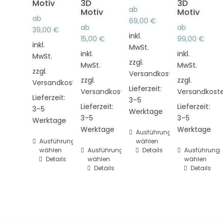
Motiv
3D
3D
ab
Motiv
Motiv
ab
69,00
€
ab
ab
39,00
€
inkl.
15,00
€
99,00
€
inkl.
MwSt.
inkl.
inkl.
MwSt.
zzgl.
MwSt.
MwSt.
zzgl.
Versandkosten
zzgl.
zzgl.
Versandkosten
Lieferzeit:
Versandkosten
Versandkost
Lieferzeit:
3–5
Lieferzeit:
Lieferzeit:
3–5
Werktage
3–5
3–5
Werktage
Werktage
Werktage
Dieses
Ausführung
Dieses
Ausführung
wählen
Produkt
wählen
Dieses
Ausführung
Details
Dieses
Ausführung
Produkt
weist
Details
wählen
wählen
Produkt
Produkt
weist
mehrere
Details
Details
weist
weist
mehrere
Varianten
mehrere
mehrere
Varianten
auf.
Varianten
Varianten
auf.
Die
auf.
auf.
Die
Optionen
Die
Die
Optionen