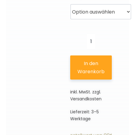
Löwe
|
3D
In den
Motiv
Warenkorb
Menge
inkl. MwSt.
zzgl.
Versandkosten
Lieferzeit:
3–5
Werktage