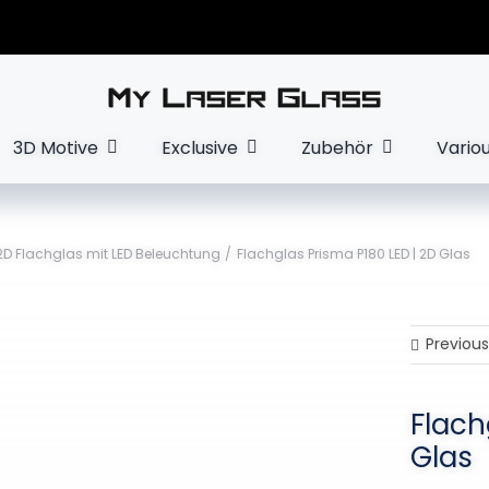
3D Motive
Exclusive
Zubehör
Vario
2D Flachglas mit LED Beleuchtung
Flachglas Prisma P180 LED | 2D Glas
Previous
Flach
Glas