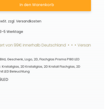
In den Warenkorb
MwSt.
zzgl.
Versandkosten
3–5 Werktage
on 99€ innerhalb Deutschland • • •
Versandkostenfrei ab
Bild
,
Geschenk
,
Logo
,
2D
,
Flachglas Prisma P180 LED
s:
Kristallglas
,
2D Kristallglas
,
2D Kristall Flachglas
,
2D
mit LED Beleuchtung
09LED