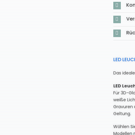
Kon
Ver
Rü
LED LEU
Das ideal
LED Leuc
Für 3D-Gla
weiße Lich
Gravuren 
Geltung.
Wählen Si
Modellen 