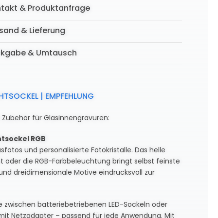
takt & Produktanfrage
sand & Lieferung
ckgabe & Umtausch
CHTSOCKEL | EMPFEHLUNG
e Zubehör für Glasinnengravuren:
htsockel RGB
sfotos und personalisierte Fotokristalle. Das helle
t oder die RGB-Farbbeleuchtung bringt selbst feinste
und dreidimensionale Motive eindrucksvoll zur
e zwischen batteriebetriebenen LED-Sockeln oder
mit Netzadapter – passend für jede Anwendung. Mit