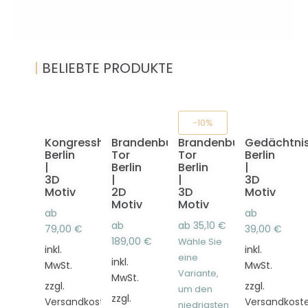
|
BELIEBTE PRODUKTE
-10%
Kongresshalle
Brandenburger
Brandenburger
Gedächtnis
Berlin
Tor
Tor
Berlin
|
Berlin
Berlin
|
3D
|
|
3D
Motiv
2D
3D
Motiv
Motiv
Motiv
ab
ab
ab
ab
35,10
€
79,00
€
39,00
€
189,00
€
Wähle Sie
inkl.
inkl.
eine
inkl.
MwSt.
MwSt.
Variante,
MwSt.
zzgl.
zzgl.
um den
zzgl.
Versandkosten
Versandkost
niedrigsten