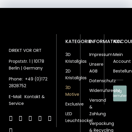
können
auf
der
Produktseite
gewählt
werden
KATEGORIE
INFORMATION
ACCOU
DIREKT VOR ORT
3D
Impressum
Mein
Propststr. 1 | 10178
Kristallglas
Account
Unsere
Berlin | Germany
2D
AGB
Bestellu
Kristallglas
Phone:
+49 (0)172
Datenschutz
2828752
3D
Widerrufsrecht
Vertrag
Motive
widerrufen
E-Mail:
Kontakt &
Versand
Service
Exclusive
&
LED
Zahlung
Leuchtsockel
Verpackung
& Recycling