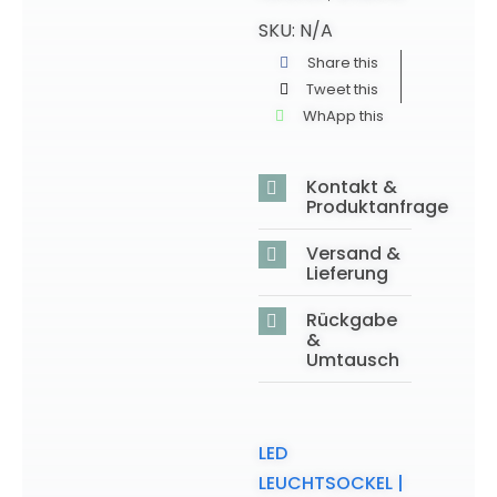
SKU:
N/A
Share this
Tweet this
WhApp this
Kontakt &
Produktanfrage
Versand &
Lieferung
Rückgabe
&
Umtausch
LED
LEUCHTSOCKEL |