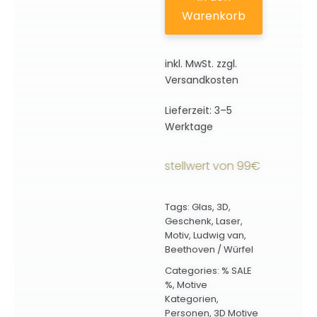
Würfel
Warenkorb
|
3D
inkl. MwSt.
zzgl.
Motiv
Versandkosten
Menge
Lieferzeit:
3–5
Werktage
andkostenfrei ab einem Bestellwert von 99€ innerhalb De
Tags:
Glas
,
3D
,
Geschenk
,
Laser
,
Motiv
,
Ludwig van
,
Beethoven / Würfel
Categories:
% SALE
%
,
Motive
Kategorien
,
Personen
,
3D Motive