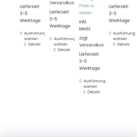
Versandkosten
Preis zu
Lieferzeit:
Lieferzeit:
Lieferzeit:
sehen
3–5
3–5
3–5
Werktage
Werktage
inkl.
Werktage
MwSt.
Dieses
Ausführung
Dieses
Ausführung
zzgl.
wählen
Dieses
Ausführung
wählen
Produkt
Produkt
Details
wählen
Details
Versandkosten
Produkt
weist
weist
Details
weist
Lieferzeit:
mehrere
mehrere
mehrere
3–5
Varianten
Varianten
Varianten
Werktage
auf.
auf.
auf.
Die
Die
Die
Dieses
Ausführung
Optionen
Optionen
wählen
Optionen
Produkt
können
können
Details
können
weist
auf
auf
auf
mehrere
der
der
der
Varianten
Produktseite
Produktsei
Produktseite
auf.
gewählt
gewählt
gewählt
Die
werden
werden
werden
Optionen