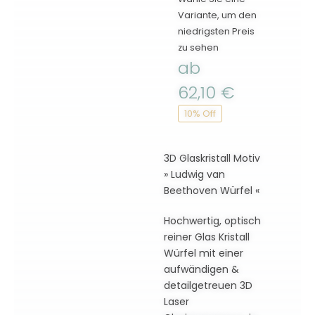
Variante, um den
niedrigsten Preis
zu sehen
ab
62,10
€
10% Off
3D Glaskristall Motiv
» Ludwig van
Beethoven Würfel «
Hochwertig, optisch
reiner Glas Kristall
Würfel mit einer
aufwändigen &
detailgetreuen 3D
Laser