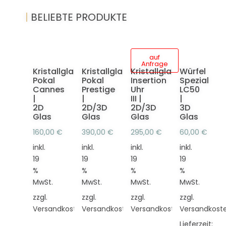
|
BELIEBTE PRODUKTE
auf
Anfrage
Kristallglas
Kristallglas
Kristallglas
Würfel
Pokal
Pokal
Insertion
Spezial
Cannes
Prestige
Uhr
LC50
|
|
III |
|
2D
2D/3D
2D/3D
3D
Glas
Glas
Glas
Glas
160,00
€
390,00
€
295,00
€
60,00
€
inkl.
inkl.
inkl.
inkl.
19
19
19
19
%
%
%
%
MwSt.
MwSt.
MwSt.
MwSt.
zzgl.
zzgl.
zzgl.
zzgl.
Versandkosten
Versandkosten
Versandkosten
Versandkost
Lieferzeit: