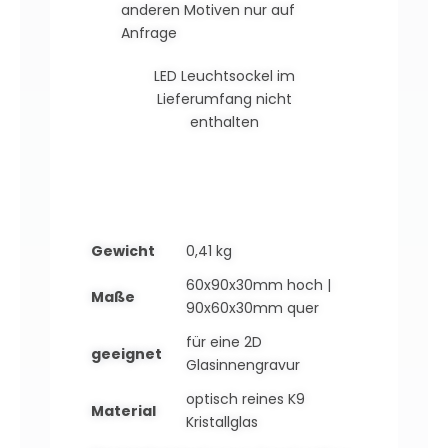
anderen Motiven nur auf
Anfrage
LED Leuchtsockel im
Lieferumfang nicht
enthalten
Gewicht
0,41 kg
60x90x30mm hoch |
Maße
90x60x30mm quer
für eine 2D
geeignet
Glasinnengravur
optisch reines K9
Material
Kristallglas