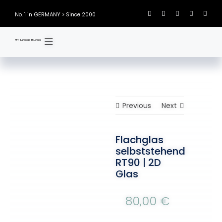
Skip
GERMANY
No. 1 in
> Since 2000
to
content
Previous
Next
Flachglas
selbststehend
RT90 | 2D
Glas
80,00
€