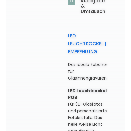
Rückgabe
&
Umtausch
LED
LEUCHTSOCKEL |
EMPFEHLUNG
Das ideale Zubehör
für
Glasinnengravuren:
LED Leuchtsockel
RGB
Für 3D-Glasfotos
und personalisierte
Fotokristalle. Das
helle weiße Licht
oder die RGB-