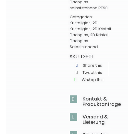
Flachglas
selbststehend RT90
Categories:
Kristallglas
,
2D
Kristallglas
,
2D Kristall
Flachglas
,
2D Kristall
Flachglas
Selbststehend
SKU:
L3601
Share this
Tweet this
WhApp this
Kontakt &
Produktanfrage
Versand &
Lieferung