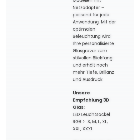
Modellen mit
Netzadapter –
passend für jede
Anwendung. Mit der
optimalen
Beleuchtung wird
Ihre personalisierte
Glasgravur zum
stilvollen Blickfang
und erhält noch
mehr Tiefe, Brillanz
und Ausdruck.
Unsere
Empfehlung 3D
Glas:
LED Leuchtsockel
RGB > S, M, L, XL,
XXL, XXXL