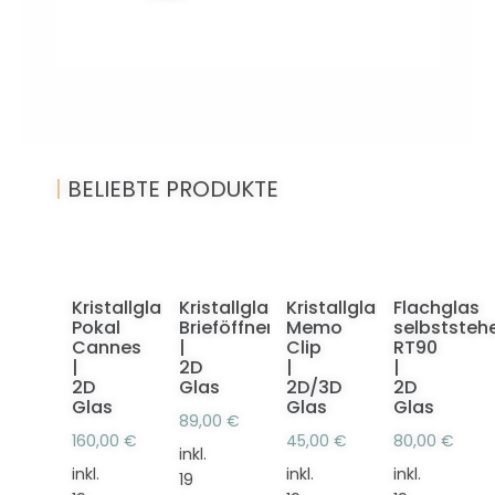
|
BELIEBTE PRODUKTE
Kristallglas
Kristallglas
Kristallglas
Flachglas
Pokal
Brieföffner
Memo
selbststeh
Cannes
|
Clip
RT90
|
2D
|
|
2D
Glas
2D/3D
2D
Glas
Glas
Glas
89,00
€
160,00
€
45,00
€
80,00
€
inkl.
inkl.
inkl.
inkl.
19