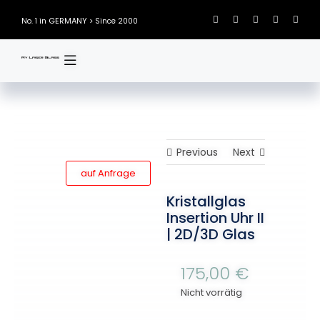
Skip
GERMANY
No. 1 in
> Since 2000
to
content
Previous
Next
auf Anfrage
Kristallglas
Insertion Uhr II
| 2D/3D Glas
175,00
€
Nicht vorrätig