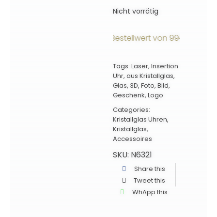
Nicht vorrätig
rsandkostenfrei ab einem Bestellwert von 99€ innerhalb 
Tags:
Laser
,
Insertion
Uhr
,
aus Kristallglas
,
Glas
,
3D
,
Foto
,
Bild
,
Geschenk
,
Logo
Categories:
Kristallglas Uhren
,
Kristallglas
,
Accessoires
SKU:
N6321
Share this
Tweet this
WhApp this