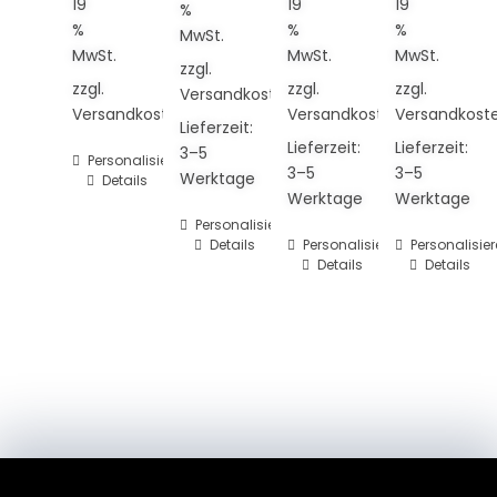
19
19
19
%
%
%
%
MwSt.
MwSt.
MwSt.
MwSt.
zzgl.
zzgl.
zzgl.
zzgl.
Versandkosten
Versandkosten
Versandkosten
Versandkost
Lieferzeit:
Lieferzeit:
Lieferzeit:
3–5
Personalisieren
3–5
3–5
Werktage
Details
Werktage
Werktage
Personalisieren
Details
Personalisieren
Personalisie
Details
Details