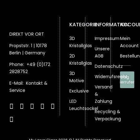
KATEGORIE
INFORMATION
ACCOU
DIREKT VOR ORT
3D
Impressum
Mein
Propststr. 1 | 10178
Kristallglas
Account
Unsere
Berlin | Germany
2D
AGB
Bestellu
Kristallglas
Phone:
+49 (0)172
Datenschutz
2828752
3D
Widerrufsrecht
Vertrag
Motive
widerrufen
E-Mail:
Kontakt &
Versand
Service
Exclusive
&
LED
Zahlung
Leuchtsockel
Recycling &
Verpackung