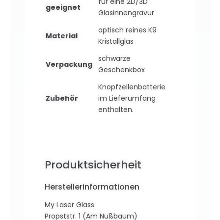
für eine 2D/3D
geeignet
Glasinnengravur
optisch reines K9
Material
Kristallglas
schwarze
Verpackung
Geschenkbox
Knopfzellenbatterie
Zubehör
im Lieferumfang
enthalten.
Produktsicherheit
Herstellerinformationen
My Laser Glass
Propststr. 1 (Am Nußbaum)