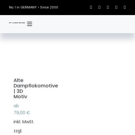
Skip
GERMANY
No. 1 in
> Since 2000
to
content
Alte
Dampflokomotive
| 3D
Motiv
ab
79,00
€
inkl. MwSt.
zzgl.