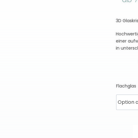
3D Glaskri
Hochwertig
einer auf
in untersc
Flachglas