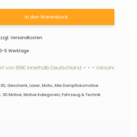
Dampflokomotive
|
In den Warenkorb
3D
Motiv
zzgl.
Versandkosten
Menge
3–5 Werktage
on 99€ innerhalb Deutschland • • •
Versandkostenfrei ab 
,
3D
,
Geschenk
,
Laser
,
Motiv
,
Alte Dampflokomotive
s:
3D Motive
,
Motive Kategorien
,
Fahrzeug & Technik