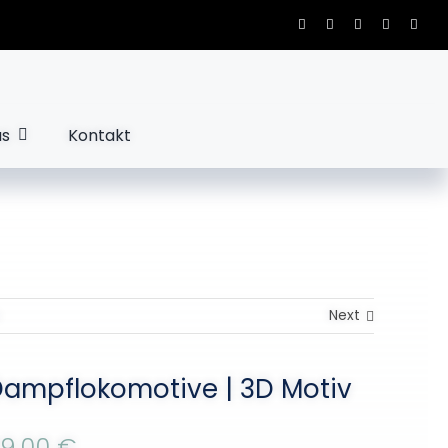
us
Kontakt
Next
Dampflokomotive | 3D Motiv
79,00
€