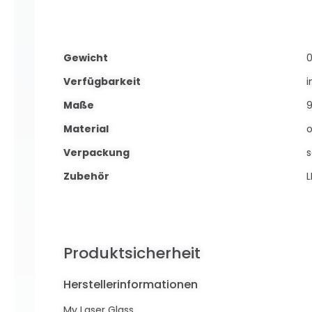
Gewicht
0
Verfügbarkeit
i
Maße
Material
o
Verpackung
Zubehör
L
Produktsicherheit
Herstellerinformationen
My Laser Glass