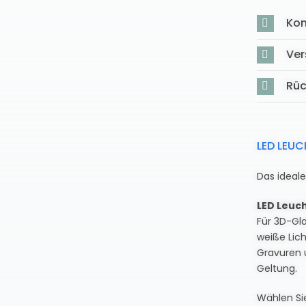
Kon
Ver
Rü
LED LEU
Das ideal
LED Leuc
Für 3D-Gla
weiße Lich
Gravuren 
Geltung.
Wählen Si