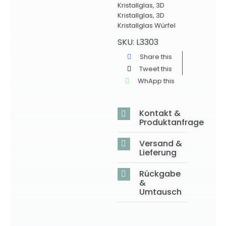
Kristallglas
,
3D
Kristallglas
,
3D
Kristallglas Würfel
SKU:
L3303
Share this
Tweet this
WhApp this
Kontakt &
Produktanfrage
Versand &
Lieferung
Rückgabe
&
Umtausch