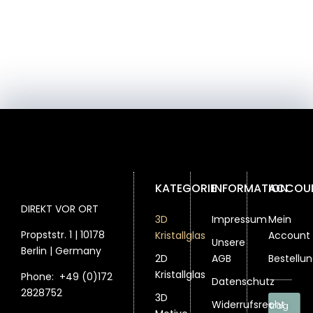
KATEGORIE
INFORMATION
ACCOU
DIREKT VOR ORT
3D
Impressum
Mein
Propststr. 1 | 10178
Kristallglas
Account
Unsere
Berlin | Germany
2D
AGB
Bestellu
Kristallglas
Phone:
+49 (0)172
Datenschutz
2828752
3D
Widerrufsrecht
Vertrag