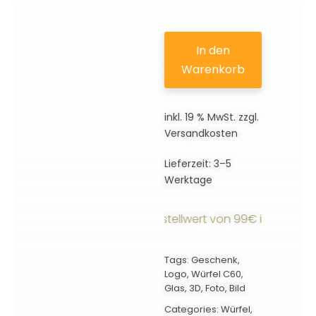
In den
Warenkorb
inkl. 19 % MwSt.
zzgl.
Versandkosten
Lieferzeit:
3–5
Werktage
ndkostenfrei ab einem Bestellwert von 99€ innerhalb Deu
Tags:
Geschenk
,
Logo
,
Würfel C60
,
Glas
,
3D
,
Foto
,
Bild
Categories:
Würfel
,