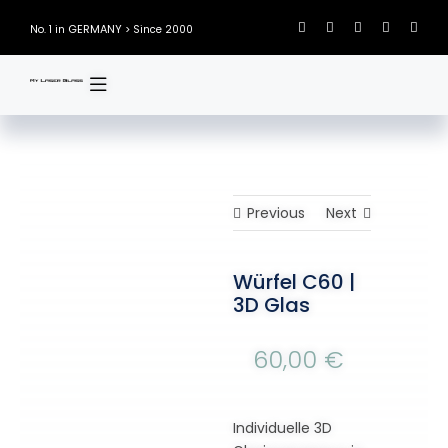
Skip
GERMANY
No. 1 in
> Since 2000
to
content
Previous
Next
Würfel C60 |
3D Glas
60,00
€
Individuelle 3D