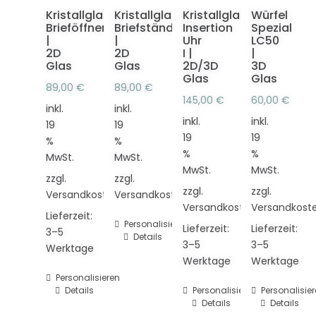
Kristallglas
Kristallglas
Kristallglas
Würfel
Brieföffner
Briefständer
Insertion
Spezial
|
|
Uhr
LC50
2D
2D
I |
|
Glas
Glas
2D/3D
3D
Glas
Glas
89,00
€
89,00
€
145,00
€
60,00
€
inkl.
inkl.
inkl.
inkl.
19
19
19
19
%
%
%
%
MwSt.
MwSt.
MwSt.
MwSt.
zzgl.
zzgl.
zzgl.
zzgl.
Versandkosten
Versandkosten
Versandkosten
Versandkost
Lieferzeit:
Personalisieren
Lieferzeit:
Lieferzeit:
3–5
Details
3–5
3–5
Werktage
Werktage
Werktage
Personalisieren
Details
Personalisieren
Personalisie
Details
Details