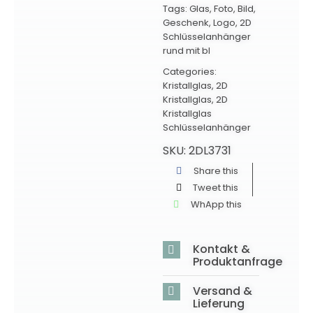
Tags:
Glas
,
Foto
,
Bild
,
Geschenk
,
Logo
,
2D
Schlüsselanhänger
rund mit bl
Categories:
Kristallglas
,
2D
Kristallglas
,
2D
Kristallglas
Schlüsselanhänger
SKU:
2DL3731
Share this
Tweet this
WhApp this
Kontakt &
Produktanfrage
Versand &
Lieferung