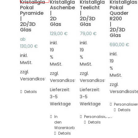
Kristallglas
Kristallglas
Kristallglas
Kristallglas
Pokal
Aschenbecher
Teelicht
Pokal
Pyramide
|
|
Quader
|
2D
2D/3D
R200
2D/3D
Glas
Glas
|
Glas
2D/3D
129,00
€
79,00
€
Glas
ab
inkl.
inkl.
690,00
€
130,00
€
19
19
inkl.
inkl.
%
%
19
MwSt.
MwSt.
MwSt.
%
zzgl.
zzgl.
zzgl.
MwSt.
Versandkosten
Versandkosten
Versandkosten
zzgl.
Lieferzeit:
Lieferzeit:
Versandkost
Details
3–5
3–5
Werktage
Werktage
Personalisie
Details
In
Personalisieren
den
Details
Warenkorb
Details