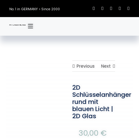
Skip
GERMANY
No. 1 in
> Since 2000
to
content
Previous
Next
2D
Schlüsselanhänger
rund mit
blauen Licht |
2D Glas
30,00
€