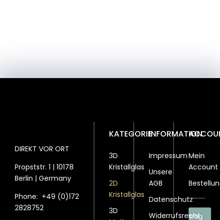
KATEGORIE
INFORMATION
ACCOU
DIREKT VOR ORT
3D
Impressum
Mein
Propststr. 1 | 10178
Kristallglas
Account
Unsere
Berlin | Germany
2D
AGB
Bestellu
Kristallglas
Phone:
+49 (0)172
Datenschutz
2828752
3D
Widerrufsrecht
Vertrag