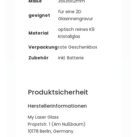
Maße
35x35x12mm
für eine 2D
geeignet
Glasinnengravur
optisch reines K9
Material
Kristallglas
Verpackung
rote Geschenkbox
Zubehör
inkl. Batterie
Produktsicherheit
Herstellerinformationen
My Laser Glass
Propststr. 1 (Am Nußbaum)
10178 Berlin, Germany