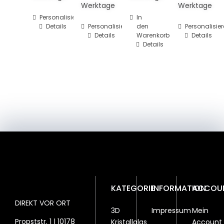
Werktage
Werktage
Personalisieren
In
Details
Personalisieren
den
Personalisie
Details
Warenkorb
Details
Details
KATEGORIE
INFORMATION
ACCOU
DIREKT VOR ORT
3D
Impressum
Mein
Propststr. 1 | 10178
Kristallglas
Account