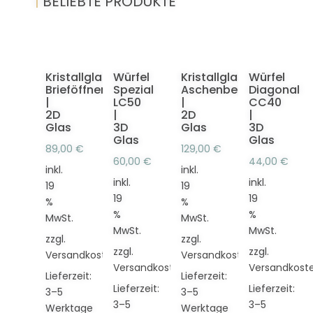
|
BELIEBTE PRODUKTE
Kristallglas
Würfel
Kristallglas
Würfel
Brieföffner
Spezial
Aschenbecher
Diagonal
|
LC50
|
CC40
2D
|
2D
|
Glas
3D
Glas
3D
Glas
Glas
89,00
€
129,00
€
60,00
€
44,00
€
inkl.
inkl.
inkl.
inkl.
19
19
19
19
%
%
%
%
MwSt.
MwSt.
MwSt.
MwSt.
zzgl.
zzgl.
zzgl.
zzgl.
Versandkosten
Versandkosten
Versandkosten
Versandkost
Lieferzeit:
Lieferzeit:
Lieferzeit:
Lieferzeit:
3–5
3–5
3–5
3–5
Werktage
Werktage