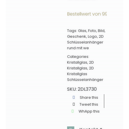
2D
Glas
ersandkostenfrei ab einem Bestellwert von 99€ innerhalb
Menge
Tags:
Glas
,
Foto
,
Bild
,
Geschenk
,
Logo
,
2D
Schlüsselanhänger
rund mit we
Categories:
Kristallglas
,
2D
Kristallglas
,
2D
Kristallglas
Schlüsselanhänger
SKU:
2DL3730
Share this
Tweet this
WhApp this