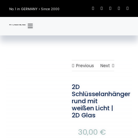
Skip
GERMANY
No. 1 in
> Since 2000
to
content
Previous
Next
2D
Schlüsselanhänger
rund mit
weißen Licht |
2D Glas
30,00
€