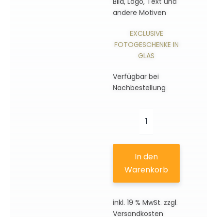
Bild, Logo, Text und
andere Motiven
EXCLUSIVE
FOTOGESCHENKE IN
GLAS
Verfügbar bei
Nachbestellung
2D
Schlüsselanhänge
rund
In den
mit
Warenkorb
weißen
Licht
inkl. 19 % MwSt.
zzgl.
|
Versandkosten