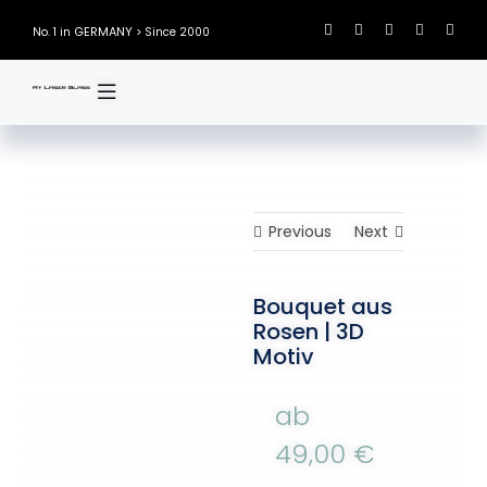
Skip
GERMANY
No. 1 in
> Since 2000
to
content
Previous
Next
Bouquet aus
Rosen | 3D
Motiv
ab
49,00
€