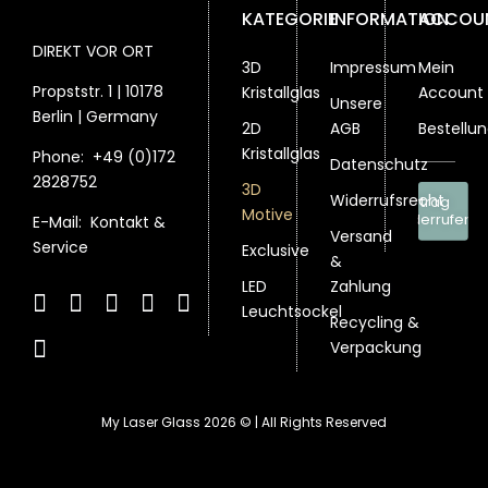
KATEGORIE
INFORMATION
ACCOU
DIREKT VOR ORT
3D
Impressum
Mein
Propststr. 1 | 10178
Kristallglas
Account
Unsere
Berlin | Germany
2D
AGB
Bestellu
Kristallglas
Phone:
+49 (0)172
Datenschutz
2828752
3D
Widerrufsrecht
Vertrag
Motive
widerrufen
E-Mail:
Kontakt &
Versand
Service
Exclusive
&
LED
Zahlung
Leuchtsockel
Recycling &
Verpackung
My Laser Glass 2026 © | All Rights Reserved