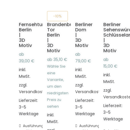
-10%
Fernsehturm
Brandenburger
Berliner
Berliner
Berlin
Tor
Dom
Sehenswürd
|
Berlin
|
Schlüssela
3D
|
3D
|
Motiv
3D
Motiv
3D
Motiv
Motiv
ab
ab
ab
35,10
€
ab
39,00
€
79,00
€
15,00
€
Wähle Sie
inkl.
inkl.
eine
inkl.
MwSt.
MwSt.
Variante,
MwSt.
zzgl.
zzgl.
um den
zzgl.
Versandkosten
Versandkosten
niedrigsten
Versandkost
Preis zu
Lieferzeit:
Lieferzeit:
Lieferzeit:
sehen
3–5
3–5
3–5
Werktage
Werktage
inkl.
Werktage
MwSt.
Dieses
Ausführung
Dieses
Ausführung