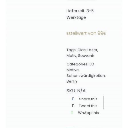
Lieferzeit:
3–5
Werktage
rsandkostenfrei ab einem Bestellwert von 99€ innerhalb D
Tags:
Glas
,
Laser
,
Motiv
,
Souvenir
Categories:
3D
Motive
,
Sehenswürdigkeiten
,
Berlin
SKU:
N/A
Share this
Tweet this
WhApp this