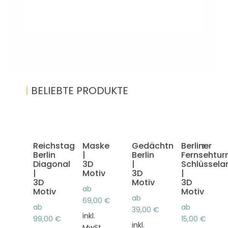
|
BELIEBTE PRODUKTE
Reichstag
Maske
Gedächtniskirche
Berliner
Berlin
|
Berlin
Fernsehtu
Diagonal
3D
|
Schlüssela
|
Motiv
3D
|
3D
Motiv
3D
ab
Motiv
Motiv
ab
69,00
€
ab
ab
39,00
€
inkl.
99,00
€
15,00
€
inkl.
MwSt.