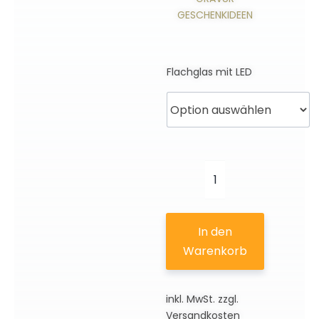
GESCHENKIDEEN
Flachglas mit LED
Brandenburger
Tor
Berlin
In den
|
Warenkorb
2D
Motiv
inkl. MwSt.
zzgl.
Menge
Versandkosten