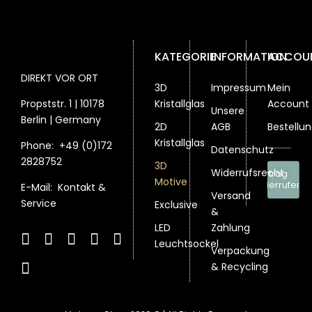
Produktseite
Produktsei
gewählt
werden
gewählt
gewählt
werden
werden
werden
KATEGORIE
INFORMATION
ACCOU
DIREKT VOR ORT
3D
Impressum
Mein
Propststr. 1 | 10178
Kristallglas
Account
Unsere
Berlin | Germany
2D
AGB
Bestellu
Kristallglas
Phone:
+49 (0)172
Datenschutz
2828752
3D
Widerrufsrecht
Vertrag
Motive
widerrufen
E-Mail:
Kontakt &
Versand
Service
Exclusive
&
LED
Zahlung
Leuchtsockel
Verpackung
& Recycling