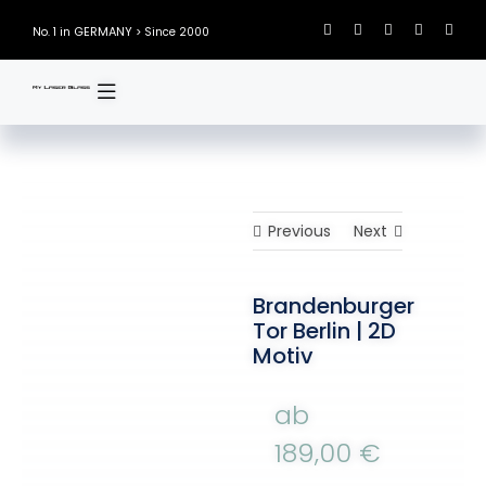
Skip
GERMANY
No. 1 in
> Since 2000
to
content
Previous
Next
Brandenburger
Tor Berlin | 2D
Motiv
ab
189,00
€