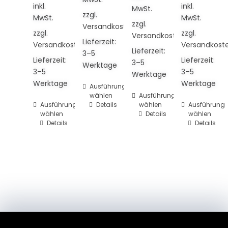
inkl.
inkl.
MwSt.
zzgl.
MwSt.
MwSt.
zzgl.
Versandkosten
zzgl.
zzgl.
Versandkosten
Lieferzeit:
Versandkosten
Versandkost
Lieferzeit:
3–5
Lieferzeit:
Lieferzeit:
3–5
Werktage
3–5
3–5
Werktage
Werktage
Werktage
Dieses
Ausführung
wählen
Dieses
Ausführung
Produkt
Dieses
Ausführung
Details
wählen
Dieses
Ausführung
Produkt
weist
wählen
Details
wählen
Produkt
Produkt
weist
mehrere
Details
Details
weist
weist
mehrere
Varianten
mehrere
mehrere
Varianten
auf.
Varianten
Varianten
auf.
Die
auf.
auf.
Die
Optionen
Die
Die
Optionen
können
Optionen
Optionen
können
auf
können
können
auf
der
auf
auf
der
Produktseite
der
der
Produktseite
gewählt