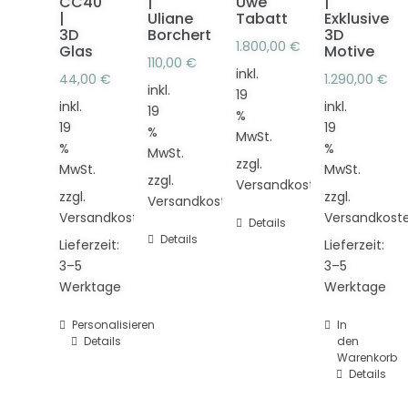
CC40
|
Uwe
|
|
Uliane
Tabatt
Exklusive
3D
Borchert
3D
1.800,00
€
Glas
Motive
110,00
€
inkl.
44,00
€
1.290,00
€
inkl.
19
inkl.
inkl.
19
%
19
19
%
MwSt.
%
%
MwSt.
zzgl.
MwSt.
MwSt.
zzgl.
Versandkosten
zzgl.
zzgl.
Versandkosten
Versandkosten
Versandkost
Details
Details
Lieferzeit:
Lieferzeit:
3–5
3–5
Werktage
Werktage
Personalisieren
In
Details
den
Warenkorb
Details