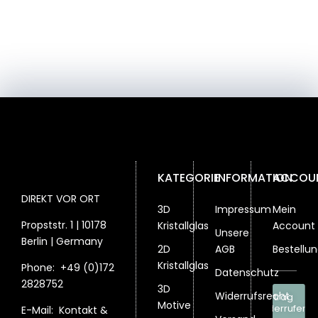
KATEGORIE
INFORMATION
ACCOU
DIREKT VOR ORT
3D
Impressum
Mein
Propststr. 1 | 10178
Kristallglas
Account
Unsere
Berlin | Germany
2D
AGB
Bestellu
Kristallglas
Phone:
+49 (0)172
Datenschutz
2828752
3D
Widerrufsrecht
Vertrag
Motive
widerrufen
E-Mail:
Kontakt &