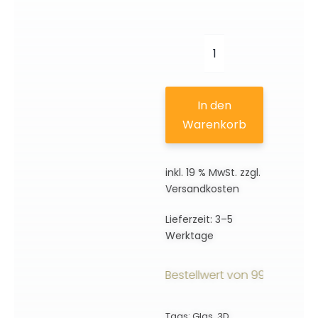
Braque
|
Exklusive
In den
3D
Warenkorb
Motive
Menge
inkl. 19 % MwSt.
zzgl.
Versandkosten
Lieferzeit:
3–5
Werktage
ersandkostenfrei ab einem Bestellwert von 99€ innerhalb
Tags:
Glas
,
3D
,