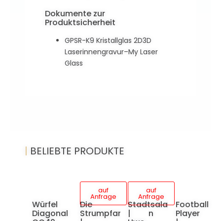
Dokumente zur
Produktsicherheit
GPSR-K9 Kristallglas 2D3D
Laserinnengravur–My Laser
Glass
|
BELIEBTE PRODUKTE
auf
auf
Anfrage
Anfrage
Würfel
Die
Stadtsalat
Football
Diagonal
Strumpfanzieherin
|
Player