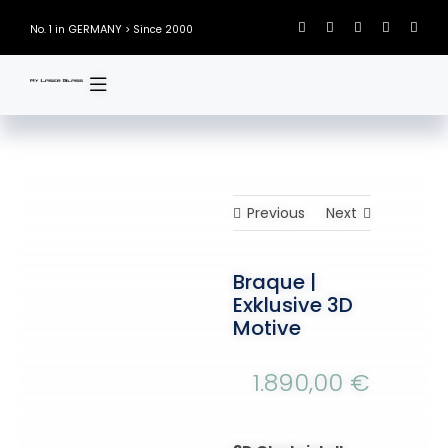
Skip
GERMANY
No. 1 in
> Since 2000
to
content
Previous
Next
Braque |
Exklusive 3D
Motive
1.890,00
€