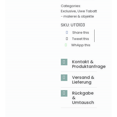
Categories:
Exclusive
,
Uwe Tabatt
- malerei & objekte
SKU:
UT0103
Share this
Tweet this
WhApp this
Kontakt &
Produktanfrage
Versand &
Lieferung
Rückgabe
&
Umtausch