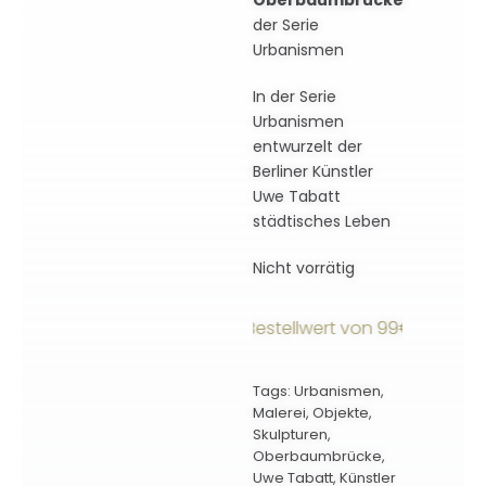
Oberbaumbrücke
der Serie
Urbanismen
In der Serie
Urbanismen
entwurzelt der
Berliner Künstler
Uwe Tabatt
städtisches Leben
Nicht vorrätig
rsandkostenfrei ab einem Bestellwert von 99€ innerhalb 
Tags:
Urbanismen
,
Malerei
,
Objekte
,
Skulpturen
,
Oberbaumbrücke
,
Uwe Tabatt
,
Künstler