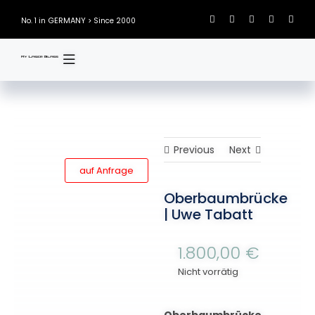
Skip
GERMANY
No. 1 in
> Since 2000
to
content
Previous
Next
auf Anfrage
Oberbaumbrücke
| Uwe Tabatt
1.800,00
€
Nicht vorrätig