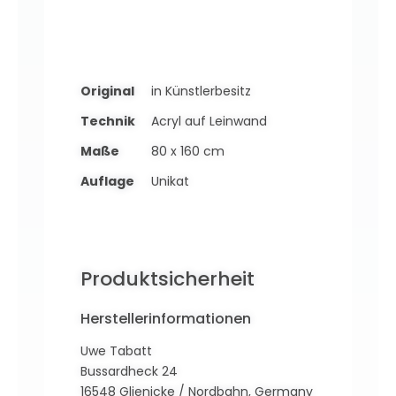
Original
in Künstlerbesitz
Technik
Acryl auf Leinwand
Maße
80 x 160 cm
Auflage
Unikat
Produktsicherheit
Herstellerinformationen
Uwe Tabatt
Bussardheck 24
16548 Glienicke / Nordbahn, Germany