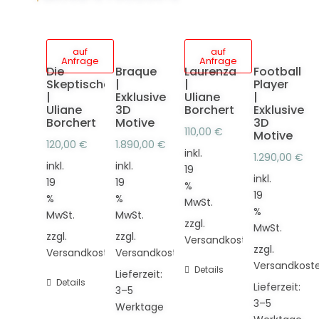
auf
auf
Anfrage
Anfrage
Die
Braque
Laurenza
Football
Skeptische
|
|
Player
|
Exklusive
Uliane
|
Uliane
3D
Borchert
Exklusive
Borchert
Motive
3D
110,00
€
Motive
120,00
€
1.890,00
€
inkl.
1.290,00
€
inkl.
inkl.
19
inkl.
19
19
%
19
%
%
MwSt.
%
MwSt.
MwSt.
zzgl.
MwSt.
zzgl.
zzgl.
Versandkosten
zzgl.
Versandkosten
Versandkosten
Versandkost
Details
Lieferzeit:
Details
Lieferzeit:
3–5
3–5
Werktage