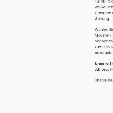
Für 3D-Gla
weiße Lich
Gravuren 
Geltung.
Wählen Si
Modellen 
der optima
zum stilvo
Ausdruck.
Unsere E
LED Leucht
Überprüfen