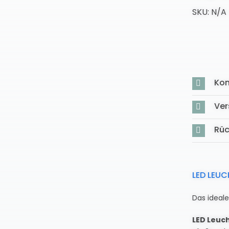
SKU:
N/A
Kon
Ver
Rü
LED LEU
Das ideal
LED Leuc