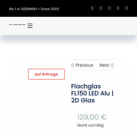
Skip
GERMANY
No. 1 in
> Since 2000
to
content
Previous
Next
auf Anfrage
Flachglas
FL150 LED Alu |
2D Glas
129,00
€
Nicht vorrätig