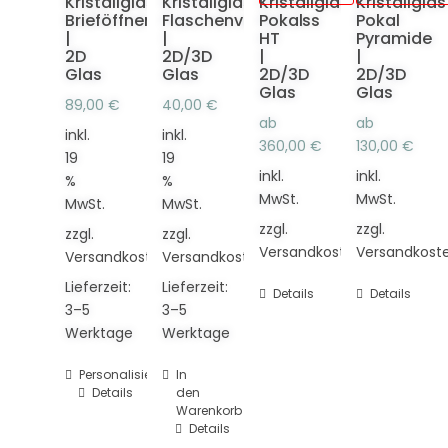
Kristallglas
Kristallglas
Kristallglas
Kristallglas
Brieföffner
Flaschenverschluss
Pokal
Pokal
|
|
HT
Pyramide
2D
2D/3D
|
|
Glas
Glas
2D/3D
2D/3D
Glas
Glas
89,00
€
40,00
€
ab
ab
inkl.
inkl.
360,00
€
130,00
€
19
19
inkl.
inkl.
%
%
MwSt.
MwSt.
MwSt.
MwSt.
zzgl.
zzgl.
zzgl.
zzgl.
Versandkosten
Versandkost
Versandkosten
Versandkosten
Lieferzeit:
Lieferzeit:
Details
Details
3–5
3–5
Werktage
Werktage
Personalisieren
In
Details
den
Warenkorb
Details