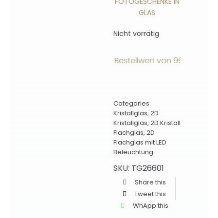
FOTOGESCHENKE IN
GLAS
Nicht vorrätig
ersandkostenfrei ab einem Bestellwert von 99€ innerhalb
Categories:
Kristallglas
,
2D
Kristallglas
,
2D Kristall
Flachglas
,
2D
Flachglas mit LED
Beleuchtung
SKU:
TG26601
Share this
Tweet this
WhApp this