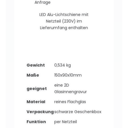
Anfrage
LED Alu-Lichtschiene mit
Netzteil (230V) im
Lieferumfang enthalten
Gewicht
0,534 kg
Maße
150x90x10mm
eine 2D
geeignet
Glasinnengravur
Material
reines Flachglas
Verpackung
schwarze Geschenkbox
Funktion
per Netzteil