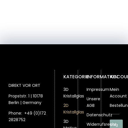
KATEGORIE
INFORMATION
ACCOU
DIREKT VOR ORT
3D
Impressum
Mein
Propststr. 1 | 10178
Kristallglas
Account
Unsere
Berlin | Germany
2D
AGB
Bestellu
Kristallglas
Phone:
+49 (0)172
Datenschutz
2828752
3D
Widerrufsrecht
Vertrag