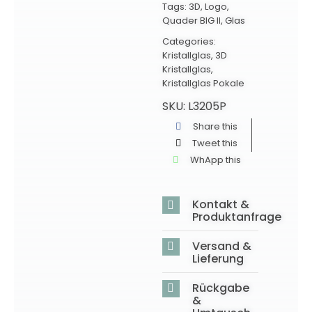
Tags:
3D
,
Logo
,
Quader BIG II
,
Glas
Categories:
Kristallglas
,
3D
Kristallglas
,
Kristallglas Pokale
SKU:
L3205P
Share this
Tweet this
WhApp this
Kontakt &
Produktanfrage
Versand &
Lieferung
Rückgabe
&