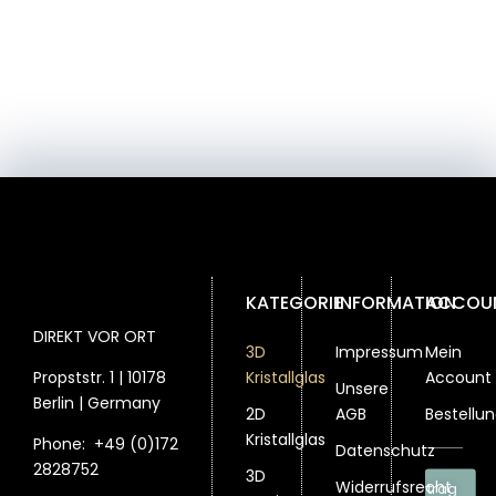
KATEGORIE
INFORMATION
ACCOU
DIREKT VOR ORT
3D
Impressum
Mein
Propststr. 1 | 10178
Kristallglas
Account
Unsere
Berlin | Germany
2D
AGB
Bestellu
Kristallglas
Phone:
+49 (0)172
Datenschutz
2828752
3D
Widerrufsrecht
Vertrag