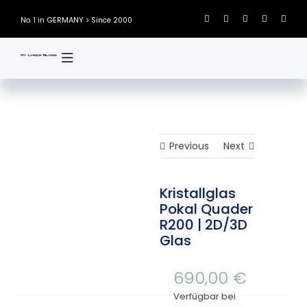
Skip
GERMANY
No. 1 in
> Since 2000
to
content
Previous
Next
Kristallglas
Pokal Quader
R200 | 2D/3D
Glas
690,00
€
Verfügbar bei