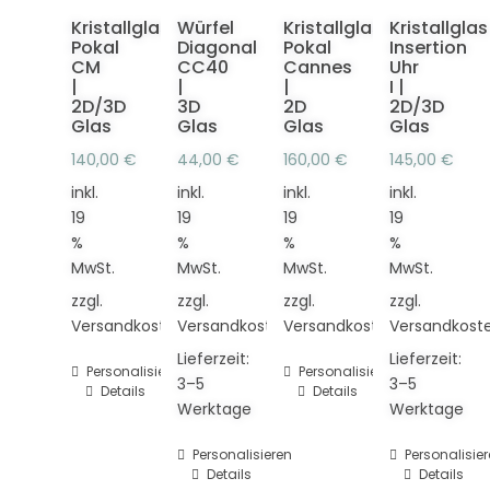
Kristallglas
Würfel
Kristallglas
Kristallglas
Pokal
Diagonal
Pokal
Insertion
CM
CC40
Cannes
Uhr
|
|
|
I |
2D/3D
3D
2D
2D/3D
Glas
Glas
Glas
Glas
140,00
€
44,00
€
160,00
€
145,00
€
inkl.
inkl.
inkl.
inkl.
19
19
19
19
%
%
%
%
MwSt.
MwSt.
MwSt.
MwSt.
zzgl.
zzgl.
zzgl.
zzgl.
Versandkosten
Versandkosten
Versandkosten
Versandkost
Lieferzeit:
Lieferzeit:
Personalisieren
Personalisieren
3–5
3–5
Details
Details
Werktage
Werktage
Personalisieren
Personalisie
Details
Details