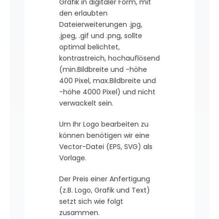
Grafik in digitaler Form, mit
den erlaubten
Dateierweiterungen .jpg,
.jpeg, .gif und .png, sollte
optimal belichtet,
kontrastreich, hochauflösend
(min.Bildbreite und -höhe
400 Pixel, max.Bildbreite und
-höhe 4000 Pixel) und nicht
verwackelt sein.
Um Ihr Logo bearbeiten zu
können benötigen wir eine
Vector-Datei (EPS, SVG) als
Vorlage.
Der Preis einer Anfertigung
(z.B. Logo, Grafik und Text)
setzt sich wie folgt
zusammen.