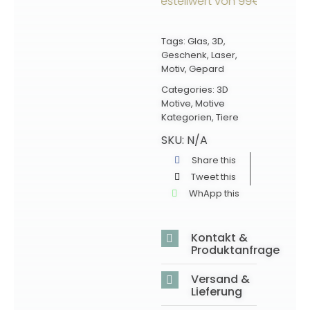
rsandkostenfrei ab einem Bestellwert von 99€ innerhalb 
Tags:
Glas
,
3D
,
Geschenk
,
Laser
,
Motiv
,
Gepard
Categories:
3D
Motive
,
Motive
Kategorien
,
Tiere
SKU:
N/A
Share this
Tweet this
WhApp this
Kontakt &
Produktanfrage
Versand &
Lieferung