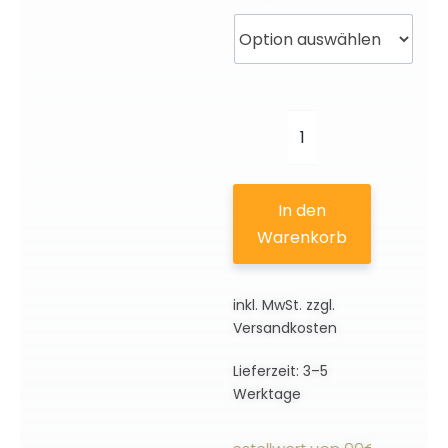
Gepard
|
3D
In den
Motiv
Warenkorb
Menge
inkl. MwSt.
zzgl.
Versandkosten
Lieferzeit:
3–5
Werktage