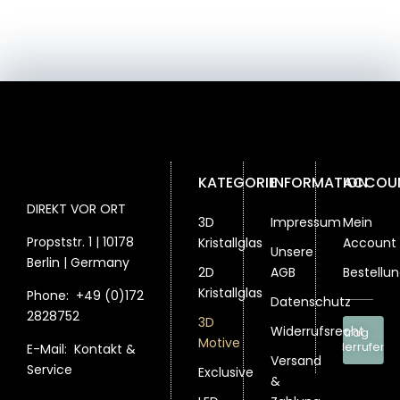
Optionen
Optionen
können
können
können
auf
auf
auf
der
der
der
Produktsei
Produktseite
Produktseite
gewählt
gewählt
gewählt
werden
werden
werden
KATEGORIE
INFORMATION
ACCOU
DIREKT VOR ORT
3D
Impressum
Mein
Propststr. 1 | 10178
Kristallglas
Account
Unsere
Berlin | Germany
2D
AGB
Bestellu
Kristallglas
Phone:
+49 (0)172
Datenschutz
2828752
3D
Widerrufsrecht
Vertrag
Motive
widerrufen
E-Mail:
Kontakt &
Versand
Service
Exclusive
&