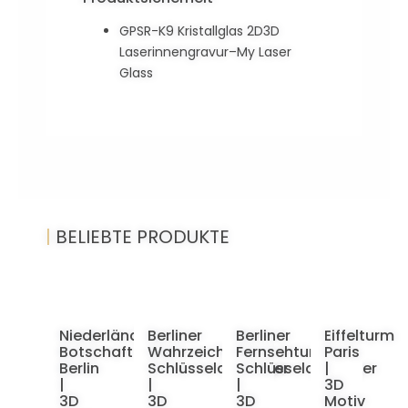
GPSR-K9 Kristallglas 2D3D
Laserinnengravur–My Laser
Glass
|
BELIEBTE PRODUKTE
Niederländische
Berliner
Berliner
Eiffelturm
Botschaft
Wahrzeichen
Fernsehturm
Paris
Berlin
Schlüsselanhänger
Schlüsselanhänger
|
|
|
|
3D
3D
3D
3D
Motiv