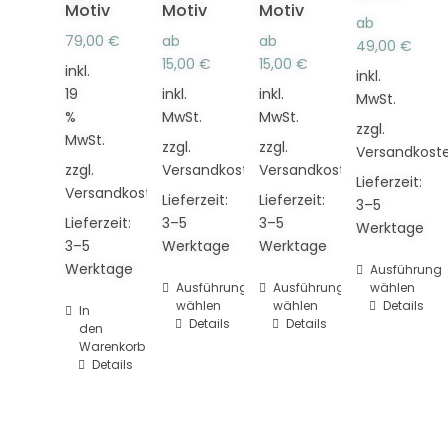
Motiv
Motiv
Motiv
ab
79,00
€
ab
ab
49,00
€
15,00
€
15,00
€
inkl.
inkl.
19
inkl.
inkl.
MwSt.
%
MwSt.
MwSt.
zzgl.
MwSt.
zzgl.
zzgl.
Versandkost
zzgl.
Versandkosten
Versandkosten
Lieferzeit:
Versandkosten
Lieferzeit:
Lieferzeit:
3–5
Lieferzeit:
3–5
3–5
Werktage
3–5
Werktage
Werktage
Werktage
Dieses
Ausführung
Dieses
Ausführung
Dieses
Ausführung
wählen
Produkt
wählen
wählen
Details
In
Produkt
Produkt
weist
Details
Details
den
weist
weist
mehrere
Warenkorb
mehrere
mehrere
Varianten
Details
Varianten
Varianten
auf.
auf.
auf.
Die
Die
Die
Optionen