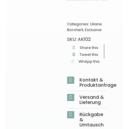
Categories:
Uliane
Borchert
,
Exclusive
SKU:
AK102
Share this
Tweet this
WhApp this
Kontakt &
Produktanfrage
Versand &
Lieferung
Rückgabe
&
Umtausch