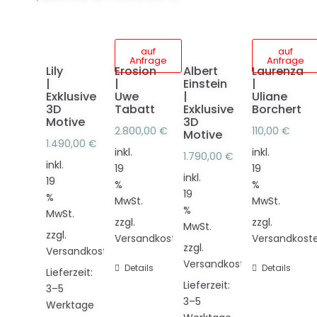
auf
auf
Anfrage
Anfrage
Lily
Erosion
Albert
Laurenza
|
|
Einstein
|
Exklusive
Uwe
|
Uliane
3D
Tabatt
Exklusive
Borchert
Motive
3D
2.800,00
€
110,00
€
Motive
1.490,00
€
inkl.
inkl.
1.790,00
€
inkl.
19
19
inkl.
19
%
%
19
%
MwSt.
MwSt.
%
MwSt.
zzgl.
zzgl.
MwSt.
zzgl.
Versandkosten
Versandkost
zzgl.
Versandkosten
Versandkosten
Details
Details
Lieferzeit:
Lieferzeit:
3–5
3–5
Werktage