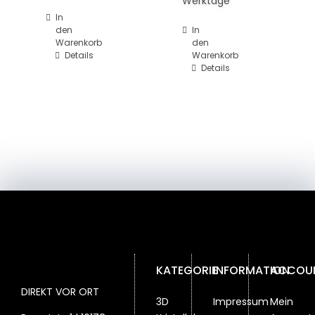
Werktage
In
den
In
Warenkorb
den
Details
Warenkorb
Details
KATEGORIE
INFORMATION
ACCOU
DIREKT VOR ORT
3D
Impressum
Mein