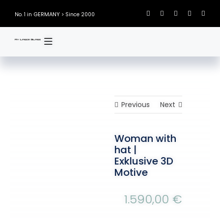
Skip
GERMANY
No. 1 in
> Since 2000
to
content
Previous
Next
Woman with
hat |
Exklusive 3D
Motive
1.590,00
€