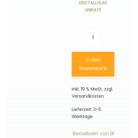
KRISTALLGLAS
UNIKATE
Woman
with
hat
In den
|
Warenkorb
Exklusive
3D
inkl. 19 % MwSt.
zzgl.
Motive
Versandkosten
Menge
Lieferzeit:
3–5
Werktage
ersandkostenfrei ab einem Bestellwert von 99€ innerhalb