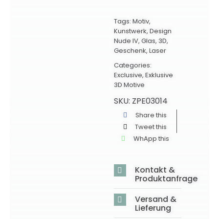
Tags:
Motiv
,
Kunstwerk
,
Design
Nude IV
,
Glas
,
3D
,
Geschenk
,
Laser
Categories:
Exclusive
,
Exklusive
3D Motive
SKU:
ZPE03014
Share this
Tweet this
WhApp this
Kontakt &
Produktanfrage
Versand &
Lieferung