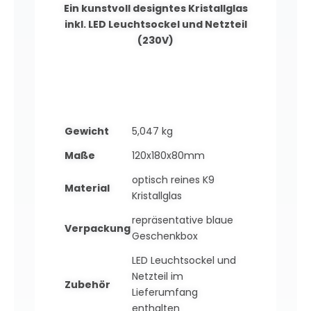
Ein kunstvoll designtes Kristallglas
inkl. LED Leuchtsockel und Netzteil
(230V)
Gewicht
5,047 kg
Maße
120x180x80mm
optisch reines K9
Material
Kristallglas
repräsentative blaue
Verpackung
Geschenkbox
LED Leuchtsockel und
Netzteil im
Zubehör
Lieferumfang
enthalten