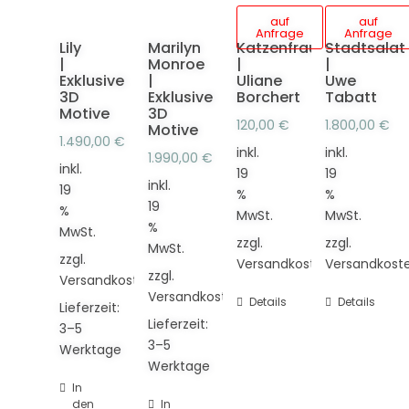
auf
auf
Anfrage
Anfrage
Lily
Marilyn
Katzenfrau
Stadtsalat
|
Monroe
|
|
Exklusive
|
Uliane
Uwe
3D
Exklusive
Borchert
Tabatt
Motive
3D
120,00
€
1.800,00
€
Motive
1.490,00
€
inkl.
inkl.
1.990,00
€
inkl.
19
19
inkl.
19
%
%
19
%
MwSt.
MwSt.
%
MwSt.
zzgl.
zzgl.
MwSt.
zzgl.
Versandkosten
Versandkost
zzgl.
Versandkosten
Versandkosten
Details
Details
Lieferzeit:
Lieferzeit:
3–5
3–5
Werktage
Werktage
In
den
In