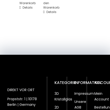
Warenkorb
den
Details
Warenkorb
Details
KATEGORIE
INFORMATION
ACCOU
DIREKT VOR ORT
3D
Impressum
Mein
Propststr. 1 | 10178
Kristallglas
Account
Unsere
Berlin | Germany
2D
AGB
Bestellu