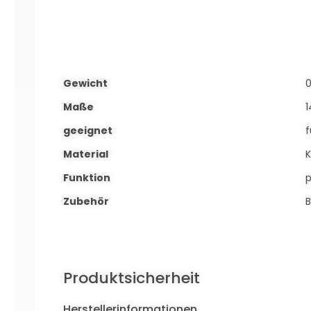
Gewicht
0
Maße
geeignet
f
Material
K
Funktion
p
Zubehör
B
Produktsicherheit
Herstellerinformationen