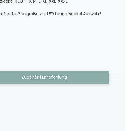
sockel RGB > S, M, L, XL, XXL, XXXL
 Sie die Glasgröße zur LED Leuchtsockel Auswahl!
Zubehör | Empfehlung