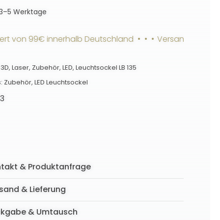
3–5 Werktage
on 99€ innerhalb Deutschland • • •
Versandkostenfrei ab
,
3D
,
Laser
,
Zubehör
,
LED
,
Leuchtsockel LB 135
s:
Zubehör
,
LED Leuchtsockel
23
takt & Produktanfrage
sand & Lieferung
ckgabe & Umtausch