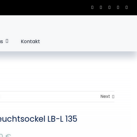
us
Kontakt
Next
euchtsockel LB-L 135
00
€