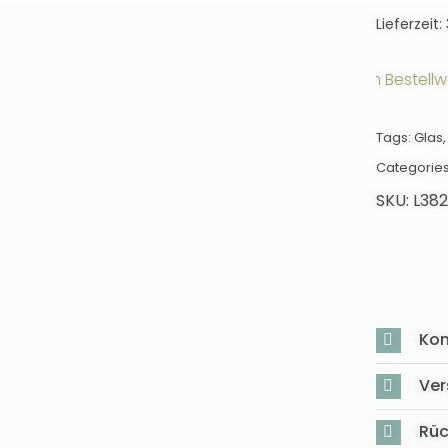
Lieferzeit:
Versandkostenfrei ab einem Bestellwert v
Tags:
Glas
Categorie
SKU:
L38
Kon
Ver
Rü