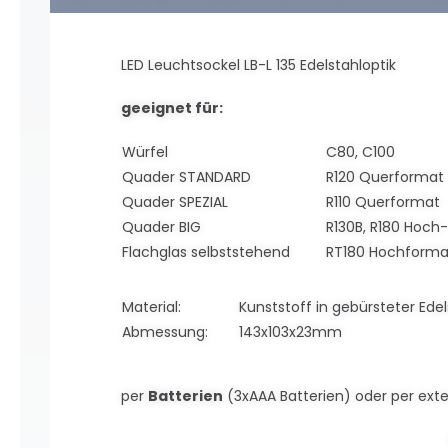
LED Leuchtsockel LB-L 135 Edelstahloptik
geeignet für:
Würfel
C80, C100
Quader STANDARD
R120 Querformat
Quader SPEZIAL
R110 Querformat
Quader BIG
R130B, R180 Hoch-
Flachglas selbststehend
RT180 Hochforma
Material:
Kunststoff in gebürsteter Ede
Abmessung:
143x103x23mm
per
Batterien
(3xAAA Batterien) oder per ext