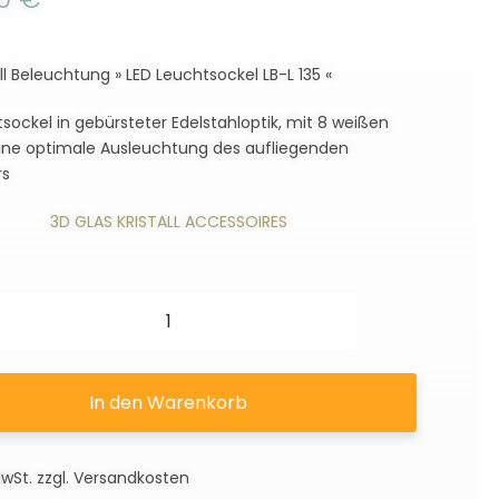
all Beleuchtung » LED Leuchtsockel LB-L 135 «
sockel in gebürsteter Edelstahloptik, mit 8 weißen
 eine optimale Ausleuchtung des aufliegenden
rs
3D GLAS KRISTALL ACCESSOIRES
LED
Leuchtsockel
LB-
In den Warenkorb
L
135
MwSt.
zzgl.
Versandkosten
Menge