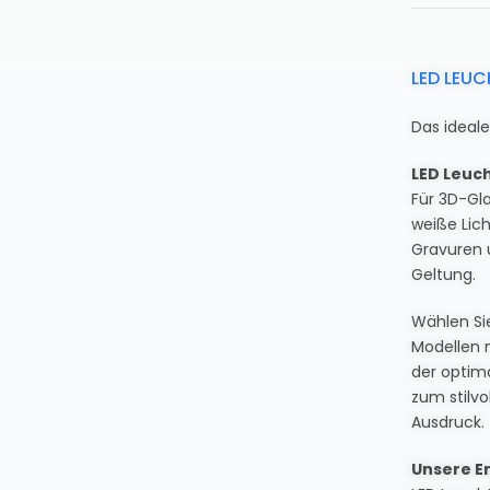
LED LEU
Das ideal
LED Leuc
Für 3D-Gla
weiße Lich
Gravuren 
Geltung.
Wählen Si
Modellen 
der optima
zum stilvo
Ausdruck.
Unsere E