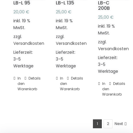
LB-L 95
LB-L 135
LB-C
200B
20,00
€
25,00
€
25,00
€
inkl. 19 %
inkl. 19 %
inkl. 19 %
MwSt.
MwSt.
MwSt.
zzgl.
zzgl.
zzgl.
Versandkosten
Versandkosten
Versandkosten
Lieferzeit:
Lieferzeit:
Lieferzeit:
3–5
3–5
3–5
Werktage
Werktage
Werktage
In
Details
In
Details
den
den
In
Details
Warenkorb
Warenkorb
den
Warenkorb
1
2
Next