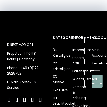
KATEGORIE
INFORMATION
ACCOU
DIREKT VOR ORT
3D
Impressum
Mein
Propststr. 1 | 10178
Kristallglas
Account
Unsere
Berlin | Germany
2D
AGB
Bestellu
Phone:
+49 (0)172
Kristallglas
Datenschutz
2828752
3D
Widerrufsrecht
Vertrag
Motive
E-Mail:
Kontakt &
widerrufen
Versand
Service
Exclusive
&
LED
Zahlung
Leuchtsockel
Recycling &