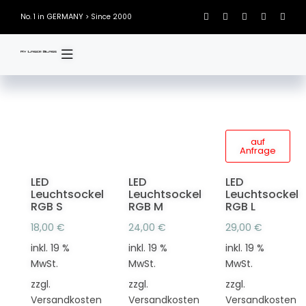
Skip
GERMANY
No. 1 in
> Since 2000
to
content
auf
Anfrage
LED
LED
LED
Leuchtsockel
Leuchtsockel
Leuchtsockel
RGB S
RGB M
RGB L
18,00
€
24,00
€
29,00
€
inkl. 19 %
inkl. 19 %
inkl. 19 %
MwSt.
MwSt.
MwSt.
zzgl.
zzgl.
zzgl.
Versandkosten
Versandkosten
Versandkosten