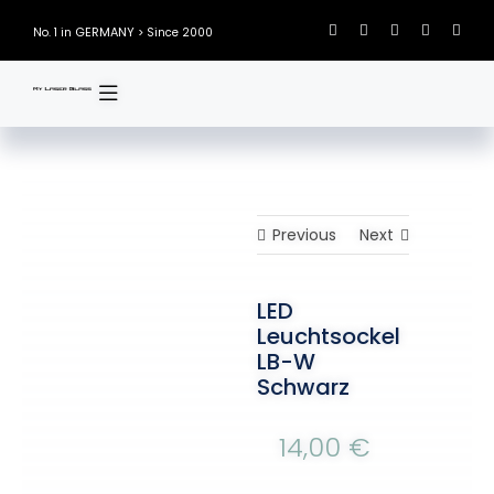
Skip
GERMANY
No. 1 in
> Since 2000
to
content
Previous
Next
LED
Leuchtsockel
LB-W
Schwarz
14,00
€