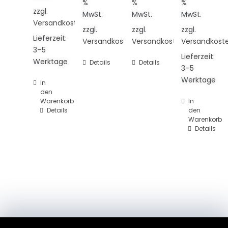
%
%
%
zzgl.
MwSt.
MwSt.
MwSt.
Versandkosten
zzgl.
zzgl.
zzgl.
Lieferzeit:
Versandkosten
Versandkosten
Versandkost
3–5
Lieferzeit:
Werktage
Details
Details
3–5
Werktage
In
den
Warenkorb
In
Details
den
Warenkorb
Details