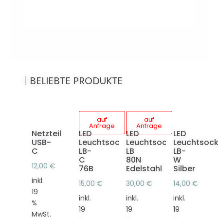
|
BELIEBTE PRODUKTE
auf
auf
Anfrage
Anfrage
Netzteil
LED
LED
LED
USB-
Leuchtsockel
Leuchtsockel
Leuchtsock
C
LB-
LB
LB-
C
80N
W
12,00
€
76B
Edelstahl
Silber
inkl.
15,00
€
30,00
€
14,00
€
19
inkl.
inkl.
inkl.
%
19
19
19
MwSt.