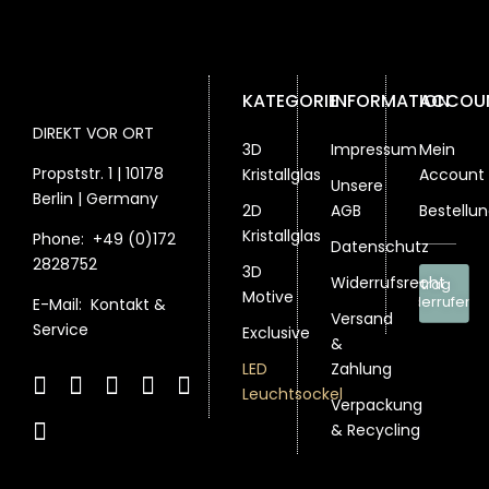
KATEGORIE
INFORMATION
ACCOU
DIREKT VOR ORT
3D
Impressum
Mein
Propststr. 1 | 10178
Kristallglas
Account
Unsere
Berlin | Germany
2D
AGB
Bestellu
Kristallglas
Phone:
+49 (0)172
Datenschutz
2828752
3D
Widerrufsrecht
Vertrag
Motive
widerrufen
E-Mail:
Kontakt &
Versand
Service
Exclusive
&
LED
Zahlung
Leuchtsockel
Verpackung
& Recycling