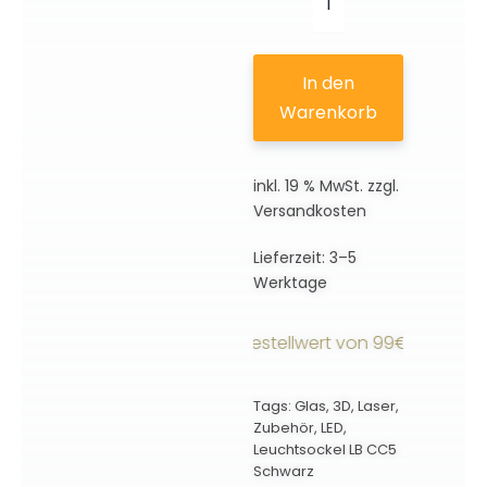
LED
Leuchtsockel
LB-
In den
W
Warenkorb
Schwarz
Menge
inkl. 19 % MwSt.
zzgl.
Versandkosten
Lieferzeit:
3–5
Werktage
sandkostenfrei ab einem Bestellwert von 99€ innerhalb D
Tags:
Glas
,
3D
,
Laser
,
Zubehör
,
LED
,
Leuchtsockel LB CC5
Schwarz