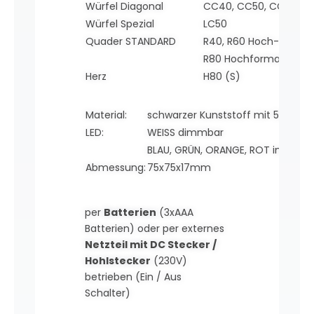
Würfel Diagonal
CC40, CC50, CC60
Würfel Spezial
LC50
Quader STANDARD
R40, R60 Hoch- oder 
R80 Hochformat
Herz
H80 (S)
Material:
schwarzer Kunststoff mit 5x LED 
LED:
WEISS dimmbar
BLAU, GRÜN, ORANGE, ROT im wechs
Abmessung:
75x75x17mm
per
Batterien
(3xAAA
Batterien) oder per externes
Netzteil mit DC Stecker /
Hohlstecker
(230V)
betrieben (Ein / Aus
Schalter)