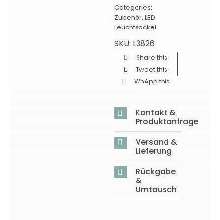
Categories:
Zubehör
,
LED
Leuchtsockel
SKU:
L3826
Share this
Tweet this
WhApp this
Kontakt &
Produktanfrage
Versand &
Lieferung
Rückgabe
&
Umtausch