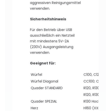
aggressiven Reinigungsmittel
verwenden.
Sicherheitshinweis
Für den Betrieb über USB
ausschließlich ein
Netzteil
mit mindestens 5V-2A
(230V)
Ausgangsleistung
verwenden.
Geeignet für:
Würfel
C100, C120
Würfel Diagonal
CC100; CC120
Quader STANDARD
R120, R130, R18
R120, R130, R18
Quader SPEZIAL
R130 Hoch- ode
Herz
H160 (XXL)