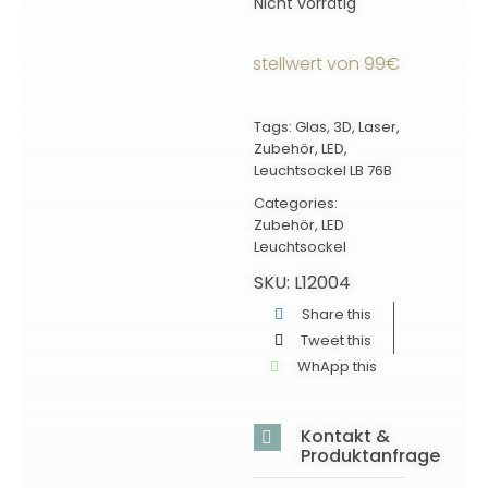
Nicht vorrätig
ndkostenfrei ab einem Bestellwert von 99€ innerhalb Deu
Tags:
Glas
,
3D
,
Laser
,
Zubehör
,
LED
,
Leuchtsockel LB 76B
Categories:
Zubehör
,
LED
Leuchtsockel
SKU:
L12004
Share this
Tweet this
WhApp this
Kontakt &
Produktanfrage