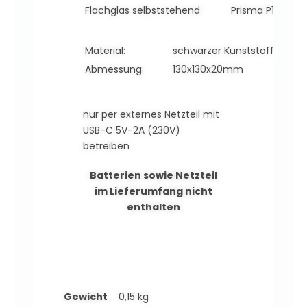
Flachglas selbststehend
Prisma P130
Material:
schwarzer Kunststoff mit 2
Abmessung:
130x130x20mm
nur per externes
Netzteil mit
USB-C 5V-2A (230V)
betreiben
Batterien sowie Netzteil
im Lieferumfang nicht
enthalten
Gewicht
0,15 kg