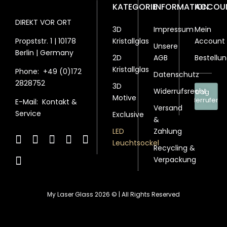
KATEGORIE
INFORMATION
ACCOU
DIREKT VOR ORT
3D
Impressum
Mein
Propststr. 1 | 10178
Kristallglas
Account
Unsere
Berlin | Germany
2D
AGB
Bestellu
Kristallglas
Phone:
+49 (0)172
Datenschutz
2828752
3D
Widerrufsrecht
Vertrag
Motive
widerrufen
E-Mail:
Kontakt &
Versand
Service
Exclusive
&
LED
Zahlung
Leuchtsockel
Recycling &
Verpackung
My Laser Glass 2026 © | All Rights Reserved