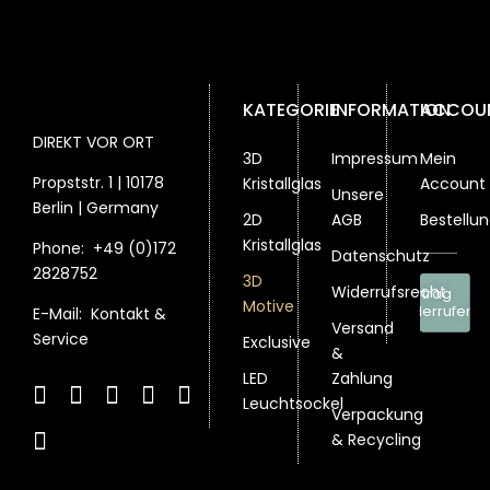
der
Produktseite
gewählt
werden
KATEGORIE
INFORMATION
ACCOU
DIREKT VOR ORT
3D
Impressum
Mein
Propststr. 1 | 10178
Kristallglas
Account
Unsere
Berlin | Germany
2D
AGB
Bestellu
Kristallglas
Phone:
+49 (0)172
Datenschutz
2828752
3D
Widerrufsrecht
Vertrag
Motive
widerrufen
E-Mail:
Kontakt &
Versand
Service
Exclusive
&
LED
Zahlung
Leuchtsockel
Verpackung
& Recycling