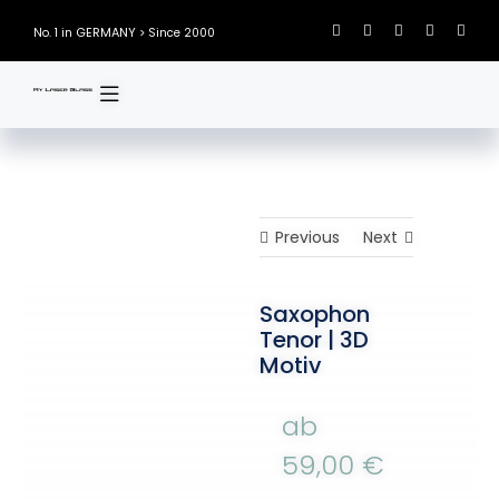
Skip
GERMANY
No. 1 in
> Since 2000
to
content
Previous
Next
Saxophon
Tenor | 3D
Motiv
ab
59,00
€