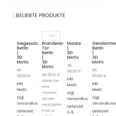
|
BELIEBTE PRODUKTE
-10%
Siegessäule
Brandenburger
Maske
Gendarme
Berlin
Tor
|
Berlin
|
Berlin
3D
|
3D
|
Motiv
3D
Motiv
3D
Motiv
ab
Motiv
ab
ab
69,00
€
ab
35,10
€
39,00
€
69,00
€
inkl.
Wähle Sie
inkl.
inkl.
MwSt.
eine
MwSt.
MwSt.
zzgl.
Variante,
zzgl.
zzgl.
Versandkosten
um den
Versandkosten
Versandkost
niedrigsten
Lieferzeit:
Preis zu
Lieferzeit:
Lieferzeit:
3–5