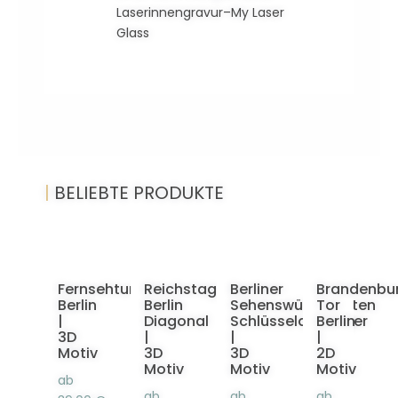
Laserinnengravur–My Laser
Glass
|
BELIEBTE PRODUKTE
Fernsehturm
Reichstag
Berliner
Brandenbu
Berlin
Berlin
Sehenswürdigkeiten
Tor
|
Diagonal
Schlüsselanhänger
Berlin
3D
|
|
|
Motiv
3D
3D
2D
Motiv
Motiv
Motiv
ab
ab
ab
ab