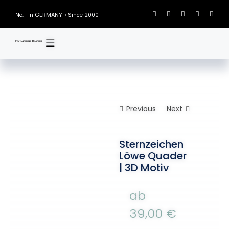
Skip
GERMANY
No. 1 in
> Since 2000
to
content
Previous
Next
Sternzeichen
Löwe Quader
| 3D Motiv
ab
39,00
€