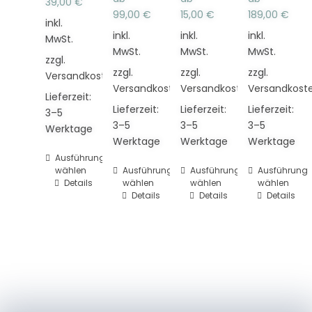
39,00
€
99,00
€
15,00
€
189,00
€
inkl.
inkl.
inkl.
inkl.
MwSt.
MwSt.
MwSt.
MwSt.
zzgl.
zzgl.
zzgl.
zzgl.
Versandkosten
Versandkosten
Versandkosten
Versandkost
Lieferzeit:
Lieferzeit:
Lieferzeit:
Lieferzeit:
3–5
3–5
3–5
3–5
Werktage
Werktage
Werktage
Werktage
Dieses
Ausführung
wählen
Dieses
Ausführung
Dieses
Ausführung
Dieses
Ausführung
Produkt
Details
wählen
wählen
wählen
Produkt
Produkt
Produkt
weist
Details
Details
Details
weist
weist
weist
mehrere
mehrere
mehrere
mehrere
Varianten
Varianten
Varianten
Varianten
auf.
auf.
auf.
auf.
Die
Die
Die
Die
Optionen
Optionen
Optionen
Optionen
können
können
können
können
auf