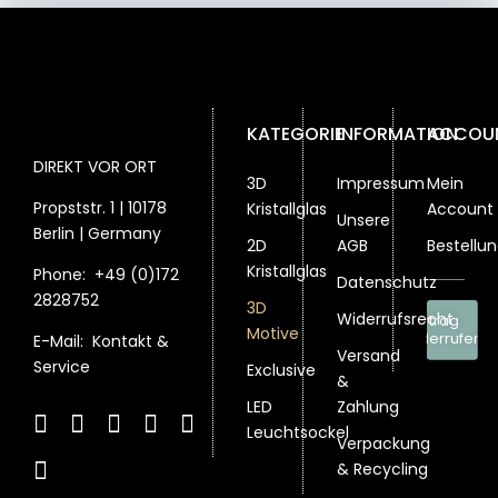
auf
auf
auf
der
der
der
der
Produktseite
Produktseite
Produktseite
Produktsei
gewählt
gewählt
gewählt
gewählt
werden
werden
werden
werden
KATEGORIE
INFORMATION
ACCOU
DIREKT VOR ORT
3D
Impressum
Mein
Propststr. 1 | 10178
Kristallglas
Account
Unsere
Berlin | Germany
2D
AGB
Bestellu
Kristallglas
Phone:
+49 (0)172
Datenschutz
2828752
3D
Widerrufsrecht
Vertrag
Motive
widerrufen
E-Mail:
Kontakt &
Versand
Service
Exclusive
&
LED
Zahlung
Leuchtsockel
Verpackung
& Recycling