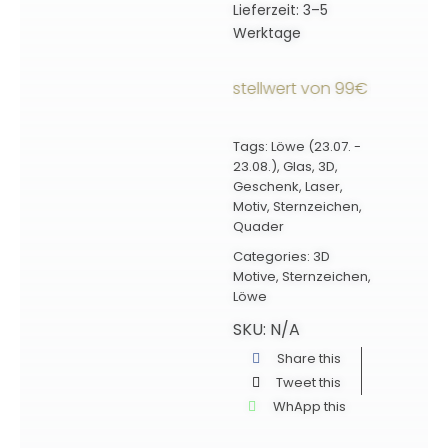
Lieferzeit:
3–5
Werktage
andkostenfrei ab einem Bestellwert von 99€ innerhalb De
Tags:
Löwe (23.07. -
23.08.)
,
Glas
,
3D
,
Geschenk
,
Laser
,
Motiv
,
Sternzeichen
,
Quader
Categories:
3D
Motive
,
Sternzeichen
,
Löwe
SKU:
N/A
Share this
Tweet this
WhApp this