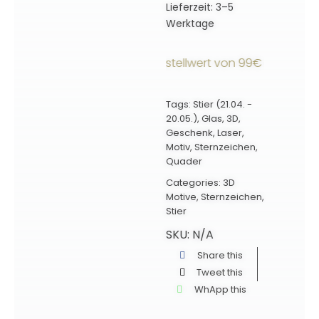
Lieferzeit:
3–5
Werktage
sandkostenfrei ab einem Bestellwert von 99€ innerhalb D
Tags:
Stier (21.04. -
20.05.)
,
Glas
,
3D
,
Geschenk
,
Laser
,
Motiv
,
Sternzeichen
,
Quader
Categories:
3D
Motive
,
Sternzeichen
,
Stier
SKU:
N/A
Share this
Tweet this
WhApp this