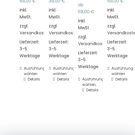
59,00
€
39,00
€
69,00
€
ab
inkl.
inkl.
inkl.
59,00
€
MwSt.
MwSt.
MwSt.
inkl.
zzgl.
zzgl.
zzgl.
MwSt.
Versandkosten
Versandkosten
Versandkost
zzgl.
Lieferzeit:
Lieferzeit:
Lieferzeit:
Versandkosten
3–5
3–5
3–5
Lieferzeit:
Werktage
Werktage
Werktage
3–5
Werktage
Dieses
Ausführung
Dieses
Ausführung
Dieses
Ausführung
wählen
wählen
wählen
Produkt
Produkt
Produkt
Details
Details
Dieses
Ausführung
Details
weist
weist
weist
wählen
Produkt
mehrere
mehrere
mehrere
Details
weist
Varianten
Varianten
Varianten
mehrere
auf.
auf.
auf.
Varianten
Die
Die
Die
auf.
Optionen
Optionen
Optionen
Die
können
können
können
Optionen
auf
auf
auf
können