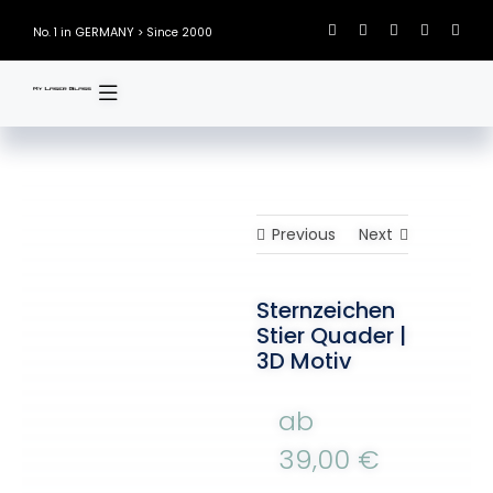
Skip
GERMANY
No. 1 in
> Since 2000
to
content
Previous
Next
Sternzeichen
Stier Quader |
3D Motiv
ab
39,00
€