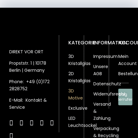
der
der
der
auf
Produktseite
Produktseite
Produktsei
der
gewählt
gewählt
gewählt
Produktseite
werden
werden
werden
gewählt
werden
KATEGORIE
INFORMATION
ACCOU
DIREKT VOR ORT
3D
Impressum
Mein
Propststr. 1 | 10178
Kristallglas
Account
Unsere
Berlin | Germany
2D
AGB
Bestellu
Kristallglas
Phone:
+49 (0)172
Datenschutz
2828752
3D
Widerrufsrecht
Vertrag
Motive
widerrufen
E-Mail:
Kontakt &
Versand
Service
Exclusive
&
LED
Zahlung
Leuchtsockel
Verpackung
& Recycling