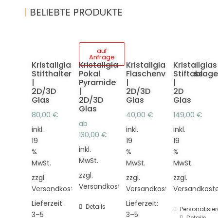
|
BELIEBTE PRODUKTE
auf
Anfrage
Kristallglas
Kristallglas
Kristallglas
Kristallglas
Stifthalter
Pokal
Flaschenverschluss
Stiftablage
|
Pyramide
|
|
2D/3D
|
2D/3D
2D
Glas
2D/3D
Glas
Glas
Glas
80,00
€
40,00
€
149,00
€
ab
inkl.
inkl.
inkl.
130,00
€
19
19
19
inkl.
%
%
%
MwSt.
MwSt.
MwSt.
MwSt.
zzgl.
zzgl.
zzgl.
zzgl.
Versandkosten
Versandkosten
Versandkosten
Versandkost
Lieferzeit:
Lieferzeit:
Details
Personalisie
3–5
3–5
Details