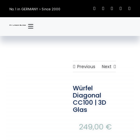
Skip
GERMANY
No. 1 in
> Since 2000
to
content
Previous
Next
Würfel
Diagonal
CC100 | 3D
Glas
249,00
€