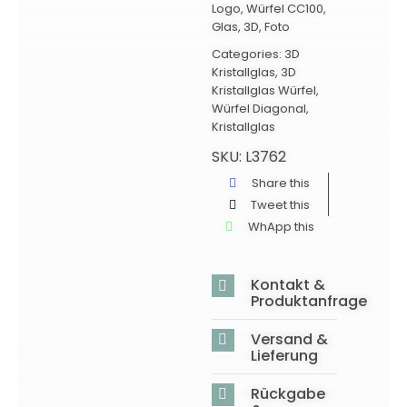
Logo
,
Würfel CC100
,
Glas
,
3D
,
Foto
Categories:
3D
Kristallglas
,
3D
Kristallglas Würfel
,
Würfel Diagonal
,
Kristallglas
SKU:
L3762
Share this
Tweet this
WhApp this
Kontakt &
Produktanfrage
Versand &
Lieferung
Rückgabe