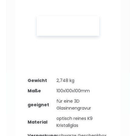
Gewicht
2,748 kg
Maße
100x100x100mm
für eine 3D
geeignet
Glasinnengravur
optisch reines K9
Material
Kristallglas
Verpackung
schwarze Geschenkbox