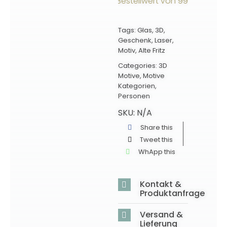
rsandkostenfrei ab einem Bestellwert von 99€ innerhalb 
Tags:
Glas
,
3D
,
Geschenk
,
Laser
,
Motiv
,
Alte Fritz
Categories:
3D
Motive
,
Motive
Kategorien
,
Personen
SKU:
N/A
Share this
Tweet this
WhApp this
Kontakt &
Produktanfrage
Versand &
Lieferung