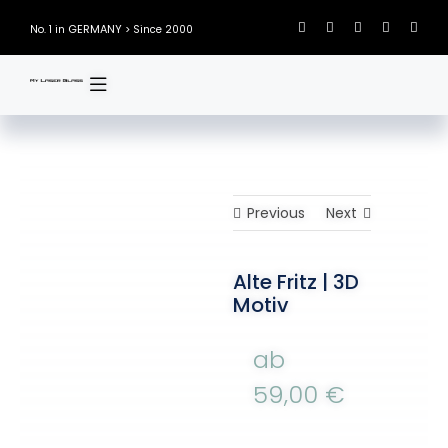
Skip
GERMANY
No. 1 in
> Since 2000
to
content
Previous
Next
Alte Fritz | 3D
Motiv
ab
59,00
€