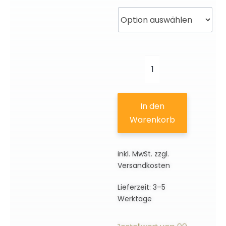
Alte
Fritz
|
In den
3D
Warenkorb
Motiv
Menge
inkl. MwSt.
zzgl.
Versandkosten
Lieferzeit:
3–5
Werktage