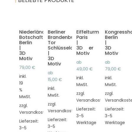
Niederländische
Berliner
Eiffelturm
Kongressha
Botschaft
Brandenburger
Paris
Berlin
Berlin
Tor
|
|
|
Schlüsselanhänger
3D
3D
3D
|
Motiv
Motiv
Motiv
3D
ab
ab
Motiv
79,00
€
49,00
€
79,00
€
ab
inkl.
inkl.
inkl.
15,00
€
19
MwSt.
MwSt.
inkl.
%
zzgl.
zzgl.
MwSt.
MwSt.
Versandkosten
Versandkost
zzgl.
zzgl.
Lieferzeit:
Lieferzeit:
Versandkosten
Versandkosten
3–5
3–5
Lieferzeit:
Lieferzeit:
Werktage
Werktage
3–5
3–5