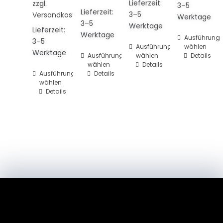
Lieferzeit:
zzgl.
3–5
Lieferzeit:
3–5
Versandkosten
Werktage
3–5
Werktage
Lieferzeit:
Werktage
Dieses
Ausführung
3–5
Dieses
Ausführung
wählen
Produkt
Werktage
Dieses
Ausführung
wählen
Details
Produkt
weist
wählen
Details
Produkt
weist
mehrere
Dieses
Ausführung
Details
weist
mehrere
wählen
Varianten
Produkt
mehrere
Details
Varianten
auf.
weist
Varianten
auf.
Die
mehrere
auf.
Die
Optionen
Varianten
Die
Optionen
können
auf.
Optionen
können
auf
Die
können
auf
der
Optionen
auf
der
Produktsei
können
der
Produktseite
gewählt
auf
Produktseite
gewählt
werden
der
gewählt
werden
Produktseite
werden
gewählt
werden