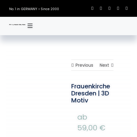
Skip
GERMANY
No. 1 in
> Since 2000
to
content
Previous
Next
Frauenkirche
Dresden | 3D
Motiv
ab
59,00
€