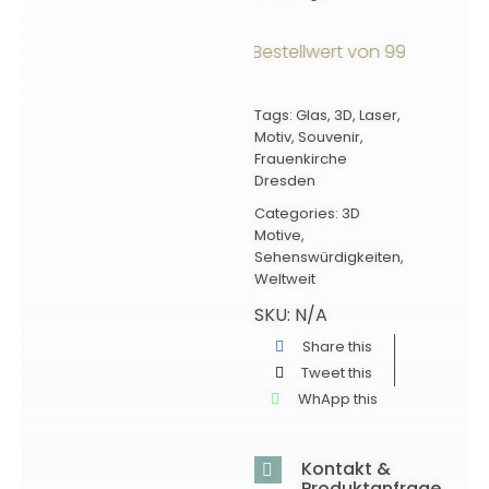
ersandkostenfrei ab einem Bestellwert von 99€ innerhalb
Tags:
Glas
,
3D
,
Laser
,
Motiv
,
Souvenir
,
Frauenkirche
Dresden
Categories:
3D
Motive
,
Sehenswürdigkeiten
,
Weltweit
SKU:
N/A
Share this
Tweet this
WhApp this
Kontakt &
Produktanfrage