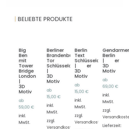
|
BELIEBTE PRODUKTE
Big
Berliner
Berlin
Gendarme
Ben
Brandenburger
Text
Berlin
mit
Tor
Schlüsselanhänger
|
Tower
Schlüsselanhänger
|
3D
Bridge
|
3D
Motiv
London
3D
Motiv
ab
|
Motiv
ab
3D
69,00
€
ab
Motiv
15,00
€
inkl.
15,00
€
inkl.
ab
MwSt.
inkl.
MwSt.
59,00
€
zzgl.
MwSt.
zzgl.
inkl.
Versandkost
zzgl.
Versandkosten
MwSt.
Lieferzeit:
Versandkosten