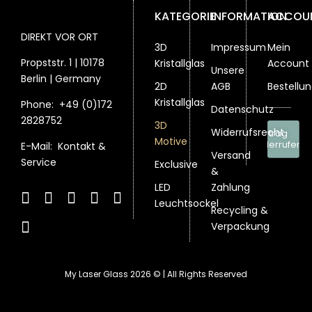
KATEGORIE
INFORMATION
ACCOU
DIREKT VOR ORT
3D
Impressum
Mein
Propststr. 1 | 10178
Kristallglas
Account
Unsere
Berlin | Germany
2D
AGB
Bestellu
Kristallglas
Phone:
+49 (0)172
Datenschutz
2828752
3D
Widerrufsrecht
Vertrag
Motive
widerrufen
E-Mail:
Kontakt &
Versand
Service
Exclusive
&
LED
Zahlung
Leuchtsockel
Recycling &
Verpackung
My Laser Glass 2026 © | All Rights Reserved