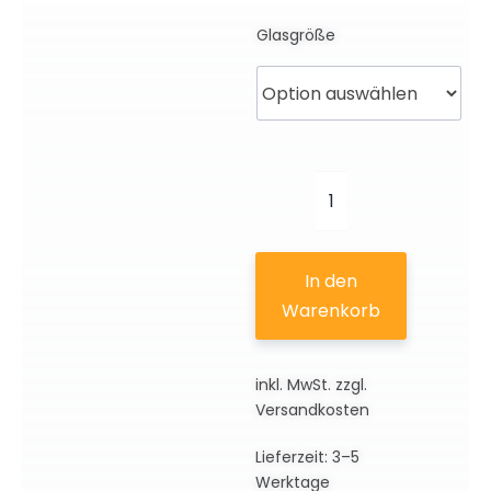
Glasgröße
Frauenkirche
Dresden
|
In den
3D
Warenkorb
Motiv
Menge
inkl. MwSt.
zzgl.
Versandkosten
Lieferzeit:
3–5
Werktage