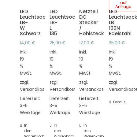
auf
Anfrage
LED
LED
Netzteil
LED
Leuchtsockel
Leuchtsockel
DC
Leuchtsock
LB-
LB-
Stecker
LB
W
L
/
100N
Schwarz
135
Hohlstecker
Edelstahl
14,00
€
25,00
€
12,00
€
35,00
€
inkl.
inkl.
inkl.
inkl.
19
19
19
19
%
%
%
%
MwSt.
MwSt.
MwSt.
MwSt.
zzgl.
zzgl.
zzgl.
zzgl.
Versandkosten
Versandkosten
Versandkosten
Versandkost
Lieferzeit:
Lieferzeit:
Lieferzeit:
Details
3–5
3–5
3–5
Werktage
Werktage
Werktage
In
In
In
den
den
den
Warenkorb
Warenkorb
Warenkorb