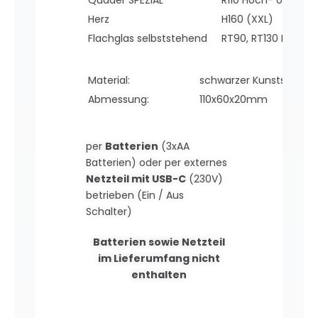
Herz
H160 (XXL)
Flachglas selbststehend
RT90, RT130 Hoch-
Material:
schwarzer Kunststoff mi
Abmessung:
110x60x20mm
per
Batterien
(3xAA
Batterien) oder per externes
Netzteil mit USB-C
(230V)
betrieben (Ein / Aus
Schalter)
Batterien sowie Netzteil
im Lieferumfang nicht
enthalten