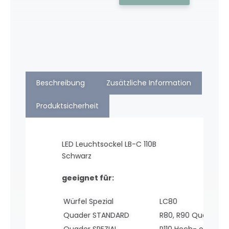
Beschreibung
Zusätzliche Information
Produktsicherheit
LED Leuchtsockel LB-C 110B
Schwarz
geeignet für:
Würfel Spezial
LC80
Quader STANDARD
R80, R90 Querform
Quader SPEZIAL
R110 Hoch- oder Q