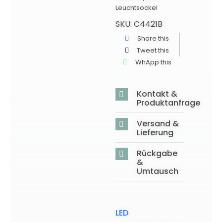
Leuchtsockel
SKU:
C4421B
Share this
Tweet this
WhApp this
Kontakt &
Produktanfrage
Versand &
Lieferung
Rückgabe
&
Umtausch
LED