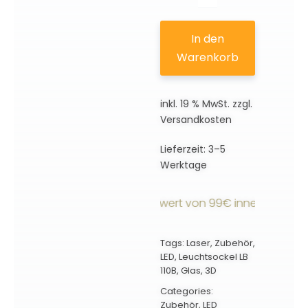
Leuchtsockel
LB-
In den
C
Warenkorb
110B
Menge
inkl. 19 % MwSt.
zzgl.
Versandkosten
Lieferzeit:
3–5
Werktage
kostenfrei ab einem Bestellwert von 99€ innerhalb Deuts
Tags:
Laser
,
Zubehör
,
LED
,
Leuchtsockel LB
110B
,
Glas
,
3D
Categories:
Zubehör
,
LED