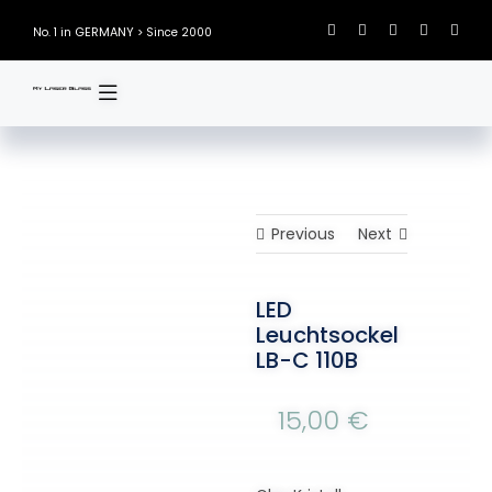
Skip
GERMANY
No. 1 in
> Since 2000
to
content
Previous
Next
LED
Leuchtsockel
LB-C 110B
15,00
€