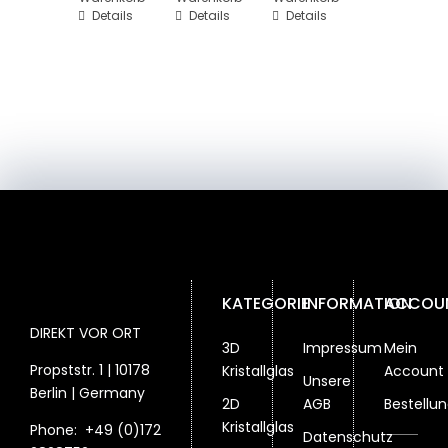
Details
Details
Details
KATEGORIE
INFORMATION
ACCOU
DIREKT VOR ORT
3D
Impressum
Mein
Propststr. 1 | 10178
Kristallglas
Account
Unsere
Berlin | Germany
2D
AGB
Bestellu
Kristallglas
Phone:
+49 (0)172
Datenschutz