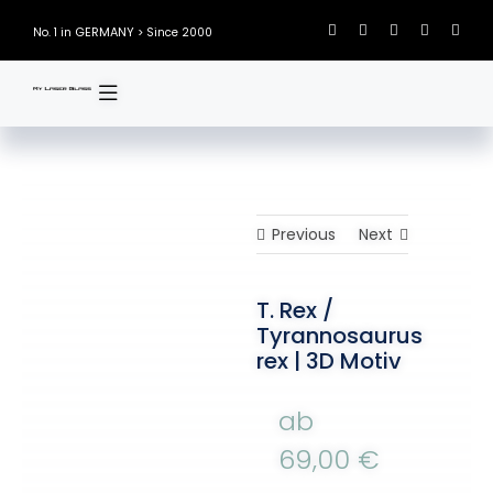
Skip
GERMANY
No. 1 in
> Since 2000
to
content
Previous
Next
T. Rex /
Tyrannosaurus
rex | 3D Motiv
ab
69,00
€