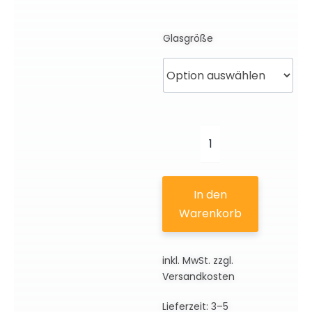
Glasgröße
T.
Rex
/
In den
Tyrannosaurus
Warenkorb
rex
|
inkl. MwSt.
zzgl.
3D
Versandkosten
Motiv
Menge
Lieferzeit:
3–5