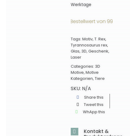
Werktage
ersandkostenfrei ab einem Bestellwert von 99€ innerhalb 
Tags:
Motiv
,
T. Rex
,
Tyrannosaurus rex
,
Glas
,
3D
,
Geschenk
,
Laser
Categories:
3D
Motive
,
Motive
Kategorien
,
Tiere
SKU:
N/A
Share this
Tweet this
WhApp this
Kontakt &