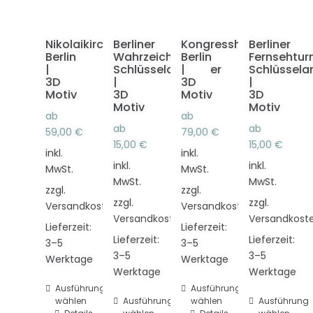
Nikolaikirche
Berliner
Kongresshalle
Berliner
Berlin
Wahrzeichen
Berlin
Fernsehtu
|
Schlüsselanhänger
|
Schlüssela
3D
|
3D
|
Motiv
3D
Motiv
3D
Motiv
Motiv
ab
ab
ab
ab
59,00
€
79,00
€
15,00
€
15,00
€
inkl.
inkl.
inkl.
inkl.
MwSt.
MwSt.
MwSt.
MwSt.
zzgl.
zzgl.
zzgl.
zzgl.
Versandkosten
Versandkosten
Versandkosten
Versandkost
Lieferzeit:
Lieferzeit:
Lieferzeit:
Lieferzeit:
3–5
3–5
3–5
3–5
Werktage
Werktage
Werktage
Werktage
Dieses
Ausführung
Dieses
Ausführung
wählen
Dieses
Ausführung
wählen
Dieses
Ausführung
Produkt
Produkt